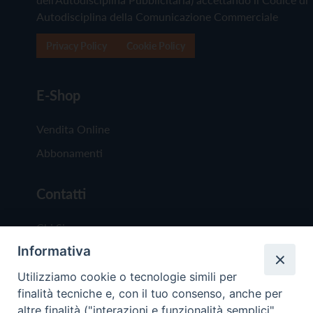
Autodisciplina della Comunicazione Commerciale
Privacy Policy
Cookie Policy
E-Shop
Vendita Online
Abbonamenti
Contatti
Chi Siamo
Informativa
Redazione
Scrivici
Utilizziamo cookie o tecnologie simili per
finalità tecniche e, con il tuo consenso, anche per
altre finalità ("interazioni e funzionalità semplici",