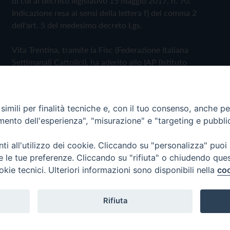
di cui al decreto legislativo 15 maggio 2017, n. 70.
Indicazione resa ai sensi della lettera f) del comma 2
dell'art. 5 del medesimo decreto Lgs.
Vita Trentina, tramite la Fisc (Federazione Italiana
Settimanali Cattolici), ha aderito allo IAP (Istituto
dell'Autodisciplina Pubblicitaria) accettando il Codice di
Autodisciplina della Comunicazione Commerciale
imili per finalità tecniche e, con il tuo consenso, anche per 
Privacy Policy
Cookie Policy
amento dell'esperienza", "misurazione" e "targeting e pubbli
i all'utilizzo dei cookie. Cliccando su "personalizza" puoi
 Trentina Editrice
re le tue preferenze. Cliccando su "rifiuta" o chiudendo que
okie tecnici. Ulteriori informazioni sono disponibili nella
coo
Rifiuta