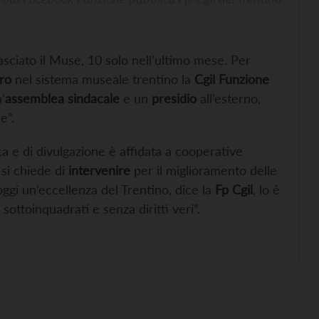
asciato il Muse, 10 solo nell’ultimo mese. Per
ro
nel sistema museale trentino la
Cgil Funzione
’
assemblea sindacale
e un
presidio
all’esterno,
e”.
tica e di divulgazione è affidata a cooperative
 si chiede di
intervenire
per il miglioramento delle
ggi un’eccellenza del Trentino, dice la
Fp Cgil
, lo è
, sottoinquadrati e senza diritti veri”.