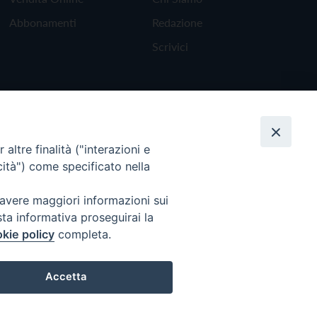
Abbonamenti
Redazione
Scrivici
altre finalità ("interazioni e
cità") come specificato nella
 avere maggiori informazioni sui
sta informativa proseguirai la
kie policy
completa.
Torna all'inizio
Accetta
Preferenze Cookie