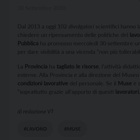
30 Settembre 2020
Dal 2013 a oggi 102 divulgatori scientifici hanno l
chiedere un ripensamento delle politiche del
lavo
Pubblica
ha promosso mercoledì 30 settembre un
per dare visibilità a una vicenda “non più tollerabil
La
Provincia
ha
tagliato le risorse
, l’attività didat
esterne. Alla Provincia e alla direzione del Museo
condizioni lavorative
del personale. Se il
Muse
è o
“soprattutto grazie all’apporto di questi
lavoratori
di
redazione VT
#LAVORO
#MUSE