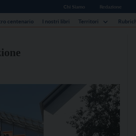
Chi Siamo
Redazione
stro centenario
I nostri libri
Territori
Rubric
zione