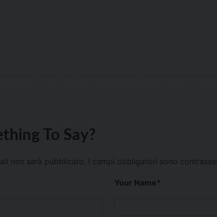
thing To Say?
mail non sarà pubblicato.
I campi obbligatori sono contrass
Your Name
*