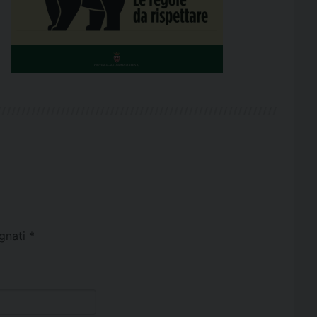
egnati
*