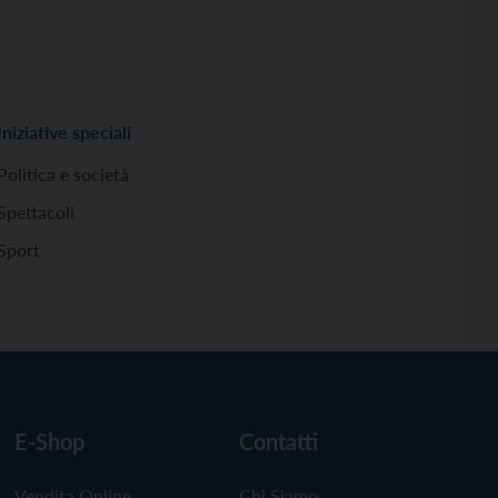
Iniziative speciali
Politica e società
Spettacoli
Sport
E-Shop
Contatti
Vendita Online
Chi Siamo