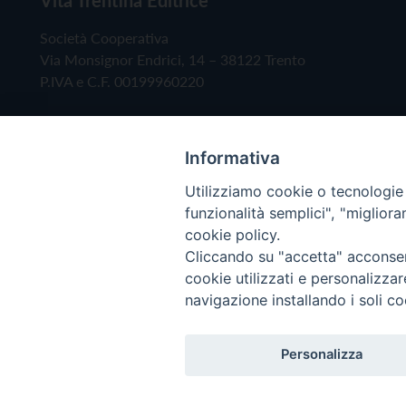
Società Cooperativa
Via Monsignor Endrici, 14 – 38122 Trento
P.IVA e C.F. 00199960220
Informativa
Utilizziamo cookie o tecnologie s
funzionalità semplici", "miglior
cookie policy.
Cliccando su "accetta" acconsent
Copyright © 2019 - Tutti i diritti riservati - Vita
cookie utilizzati e personalizza
navigazione installando i soli co
Privacy Policy
Personalizza