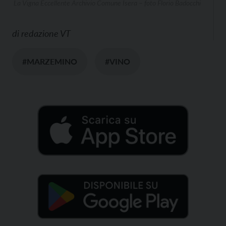
La Vigna Eccellente Archivio Comune Isera – foto Florio Badocchi
di
redazione VT
#MARZEMINO
#VINO