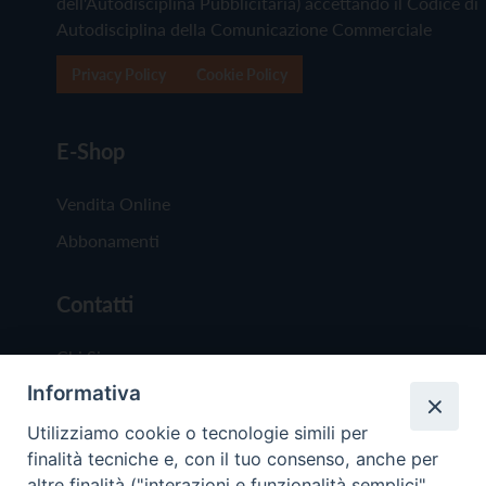
dell'Autodisciplina Pubblicitaria) accettando il Codice di
Autodisciplina della Comunicazione Commerciale
Privacy Policy
Cookie Policy
E-Shop
Vendita Online
Abbonamenti
Contatti
Chi Siamo
Informativa
Redazione
Scrivici
Utilizziamo cookie o tecnologie simili per
finalità tecniche e, con il tuo consenso, anche per
altre finalità ("interazioni e funzionalità semplici",