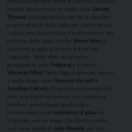
Nel momento della verità si staccano avversari
temibili alla corsa per la maglia rosa.
Geraint
Thomas
naufraga lontano dai big di classifica
proprio all’inizio della salita per i dolori di una
caduta, rimediata durante il trasferimento alla
partenza della tappa. Anche
Simon Yates
si
stacca dal gruppo principale a 8 km dal
traguardo. Nella sfida dei grandi a
guadagnarne sono
Fulgsang
e il nostro
Vincenzo Nibali
. Nella fuga di giornata, invece,
a dettar legge sono
Giovanni Visconti
e
Jonathan Caicedo
. Proprio l’ecuadoregno tira
fuori la grinta di un leone e va in solitaria a
trionfare questa tappa spettacolare:
incontenibile la sua
esplosione di gioia
sul
traguardo, per un sogno che diventa realtà,
così come quello di
João Almeida
, per una