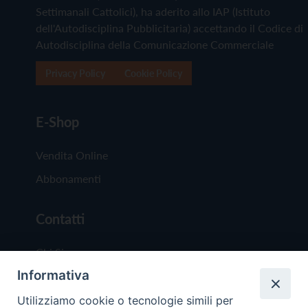
Settimanali Cattolici), ha aderito allo IAP (Istituto
dell'Autodisciplina Pubblicitaria) accettando il Codice di
Autodisciplina della Comunicazione Commerciale
Privacy Policy
Cookie Policy
E-Shop
Vendita Online
Abbonamenti
Contatti
Chi Siamo
Informativa
Redazione
Scrivici
Utilizziamo cookie o tecnologie simili per