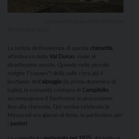
La chiesetta alpina della Val Duron
10 Ottobre 2020
La notizia dell’esistenza di questa
chiesetta
,
all’imbocco della
Val Duron
, risale al
diciottesimo secolo. Quando nelle piccole
malghe (“ciasaes”) della valle c’era già il
bestiame dell’
alpeggio
(la prima domenica di
luglio), la comunità cristiana di
Campitello
accompagnava il Santissimo in processione
fino alla chiesetta. Qui veniva celebrata la
Messa ed era giorno di festa, in particolare per
i
pastori
.
La cappella fu
restaurata nel 1975
: dal tetto si