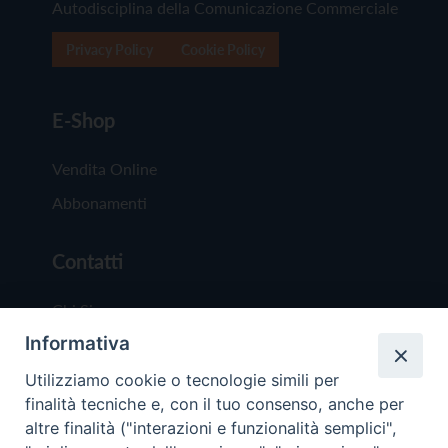
Autodisciplina della Comunicazione Commerciale
Privacy Policy
Cookie Policy
E-Shop
Vendita Online
Abbonamenti
Contatti
Chi Siamo
Informativa
Redazione
Scrivici
Utilizziamo cookie o tecnologie simili per
finalità tecniche e, con il tuo consenso, anche per
altre finalità ("interazioni e funzionalità semplici",