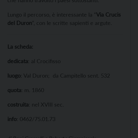
che hanno travolto i paesi sottostanti.
Lungo il percorso, è interessante la “
Via Crucis
del Duron
“, con le scritte sapienti e argute.
La scheda:
dedicata
: al Crocifisso
luogo
: Val Duron;
da Campitello sent. 532
quota
: m. 1860
costruita
: nel XVIII sec.
info
: 0462/75.01.73