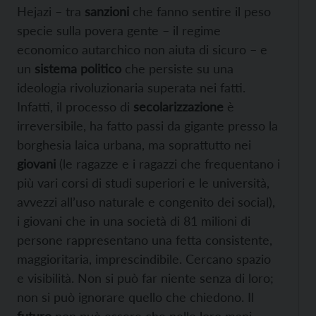
Hejazi – tra
sanzioni
che fanno sentire il peso
specie sulla povera gente – il regime
economico autarchico non aiuta di sicuro – e
un
sistema politico
che persiste su una
ideologia rivoluzionaria superata nei fatti.
Infatti, il processo di
secolarizzazione
è
irreversibile, ha fatto passi da gigante presso la
borghesia laica urbana, ma soprattutto nei
giovani
(le ragazze e i ragazzi che frequentano i
più vari corsi di studi superiori e le università,
avvezzi all’uso naturale e congenito dei social),
i giovani che in una società di 81 milioni di
persone rappresentano una fetta consistente,
maggioritaria, imprescindibile. Cercano spazio
e visibilità. Non si può far niente senza di loro;
non si può ignorare quello che chiedono. Il
futuro
non può essere che nelle loro mani.