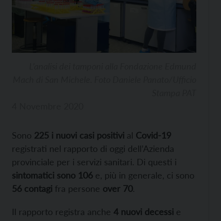
L’analisi dei tamponi alla Fondazione Edmund
Mach di San Michele. Foto Daniele Panato/Ufficio
Stampa PAT
4 Novembre 2020
Sono
225 i nuovi casi positivi
al
Covid-19
registrati nel rapporto di oggi dell’Azienda
provinciale per i servizi sanitari. Di questi i
sintomatici sono 106
e, più in generale, ci sono
56 contagi
fra persone
over 70
.
Il rapporto registra anche
4 nuovi decessi
e