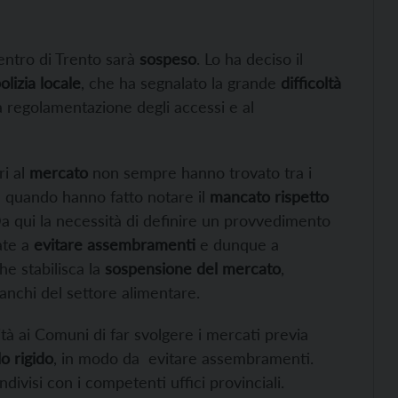
entro di Trento sarà
sospeso
. Lo ha deciso il
olizia locale
, che ha segnalato la grande
difficoltà
a regolamentazione degli accessi e al
ri al
mercato
non sempre hanno trovato tra i
ne quando hanno fatto notare il
mancato rispetto
 Da qui la necessità di definire un provvedimento
zate a
evitare assembramenti
e dunque a
e stabilisca la
sospensione del mercato
,
banchi del settore alimentare
.
ità ai Comuni di far svolgere i mercati previa
o rigido
, in modo da
evitare assembramenti.
ivisi con i competenti uffici provinciali.