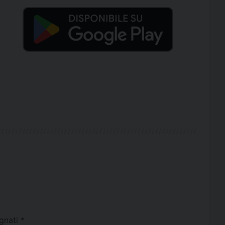
egnati
*