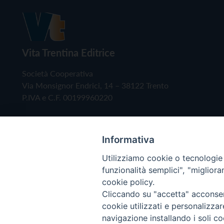
Vita Trentina Editrice
Società Cooperativa
Via Monsignor Endrici, 14 – 38122 Trento
P.IVA e C.F. 00199960220
Informativa
Utilizziamo cookie o tecnologie s
funzionalità semplici", "miglior
cookie policy.
Cliccando su "accetta" acconsent
Copyright © 2019 - Tutti i diritti riservati - Vita
cookie utilizzati e personalizza
navigazione installando i soli co