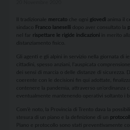
20 Novembre 2020
Il tradizionale
mercato
che ogni
giovedì
anima il c
sindaco
Franco Ianeselli
dopo aver consultato la
p
nel far
rispettare le rigide indicazioni
in merito all
distanziamento fisico.
Gli agenti e gli alpini in servizio nella giornata di ie
cittadini, spesso anziani, l’auspicata comprensio
dei sensi di marcia o delle distanze di sicurezza.
coerente con le decisioni fin qui adottate, finaliz
contenere la pandemia, attraverso un’ordinanza ch
eventualmente mantenendo
operativi soltanto i 
Com’è noto, la Provincia di Trento dava la possibil
stesura di un piano e la definizione di un
protocoll
Piano e protocollo sono stati preventivamente cond