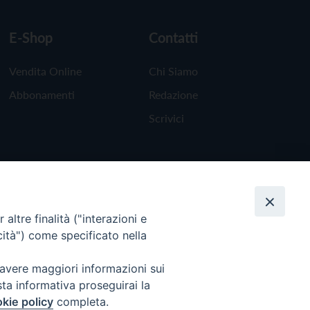
E-Shop
Contatti
Vendita Online
Chi Siamo
Abbonamenti
Redazione
Scrivici
altre finalità ("interazioni e
cità") come specificato nella
 avere maggiori informazioni sui
sta informativa proseguirai la
kie policy
completa.