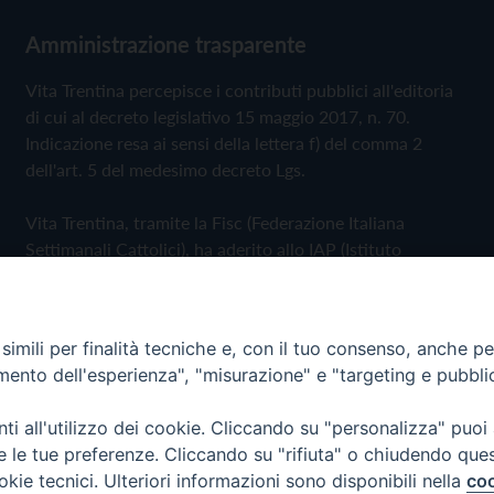
Amministrazione trasparente
Vita Trentina percepisce i contributi pubblici all'editoria
di cui al decreto legislativo 15 maggio 2017, n. 70.
Indicazione resa ai sensi della lettera f) del comma 2
dell'art. 5 del medesimo decreto Lgs.
Vita Trentina, tramite la Fisc (Federazione Italiana
Settimanali Cattolici), ha aderito allo IAP (Istituto
dell'Autodisciplina Pubblicitaria) accettando il Codice di
Autodisciplina della Comunicazione Commerciale
imili per finalità tecniche e, con il tuo consenso, anche per 
Privacy Policy
Cookie Policy
amento dell'esperienza", "misurazione" e "targeting e pubbli
i all'utilizzo dei cookie. Cliccando su "personalizza" puoi
 Trentina Editrice
re le tue preferenze. Cliccando su "rifiuta" o chiudendo que
okie tecnici. Ulteriori informazioni sono disponibili nella
coo