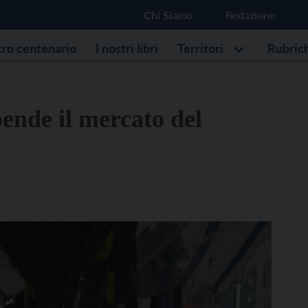
Chi Siamo
Redazione
stro centenario
I nostri libri
Territori
Rubric
pende il mercato del