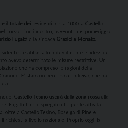
e il totale dei residenti
, circa 1000, a
Castello
nel corso di un incontro, avvenuto nel pomeriggio
rizio
Fugatti
e la sindaca
Graziella Menato
.
i residenti si è abbassato notevolmente e adesso è
ento aveva determinato le misure restrittive. Un
polazione che ha compreso le ragioni della
l Comune. E’ stato un percorso condiviso, che ha
ncia.
dunque,
Castello Tesino uscirà dalla zona rossa
alla
e. Fugatti ha poi spiegato che per le attività
a, oltre a Castello Tesino, Baselga di Pinè e
li richiesti a livello nazionale. Proprio oggi, la