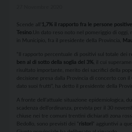
27 Novembre 2020
Scende all’
1,7% il rapporto fra le persone positive 
Tesino
.Un dato reso noto nel pomeriggio di oggi, 
in Municipio, fra il presidente della Provincia,
Mau
“Il rapporto percentuale di positivi sul totale de
ben al di sotto della soglia del 3%
, il cui superam
risultato importante, merito dei sacrifici della po
decisione presa dalla Provincia di concerto con i
dato suoi frutti”, ha detto il presidente della Provi
A fronte dell’attuale situazione epidemiologica, 
scadenza dell’ordinanza, prevista per il 30 novembr
chiuse nei tre comuni trentini dichiarati zona ross
Bedollo, sono previsti dei “
ristori
” aggiuntivi a quel
Giunta provinciale ha deliberato al riguardo.