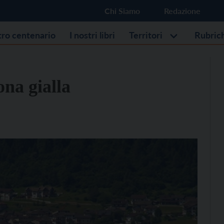
Chi Siamo
Redazione
stro centenario
I nostri libri
Territori
Rubric
ona gialla