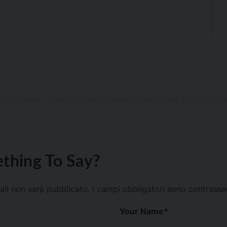
thing To Say?
mail non sarà pubblicato.
I campi obbligatori sono contrass
Your Name
*