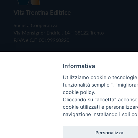
Vita Trentina Editrice
Società Cooperativa
Via Monsignor Endrici, 14 – 38122 Trento
P.IVA e C.F. 00199960220
Informativa
Utilizziamo cookie o tecnologie s
funzionalità semplici", "miglior
cookie policy.
Cliccando su "accetta" acconsent
Copyright © 2019 - Tutti i diritti riservati - Vita
cookie utilizzati e personalizza
navigazione installando i soli co
Privacy Policy
Personalizza