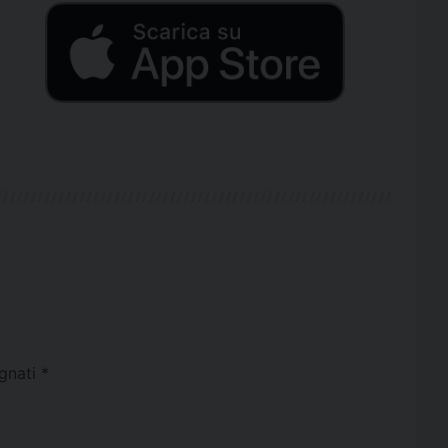
egnati
*