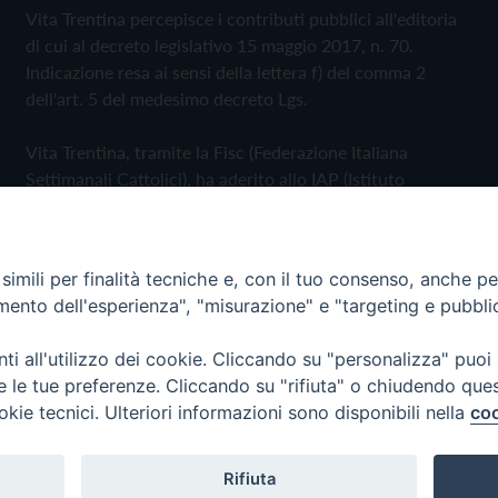
Vita Trentina percepisce i contributi pubblici all'editoria
di cui al decreto legislativo 15 maggio 2017, n. 70.
Indicazione resa ai sensi della lettera f) del comma 2
dell'art. 5 del medesimo decreto Lgs.
Vita Trentina, tramite la Fisc (Federazione Italiana
Settimanali Cattolici), ha aderito allo IAP (Istituto
dell'Autodisciplina Pubblicitaria) accettando il Codice di
Autodisciplina della Comunicazione Commerciale
imili per finalità tecniche e, con il tuo consenso, anche per 
Privacy Policy
Cookie Policy
amento dell'esperienza", "misurazione" e "targeting e pubbli
i all'utilizzo dei cookie. Cliccando su "personalizza" puoi
 Trentina Editrice
re le tue preferenze. Cliccando su "rifiuta" o chiudendo que
okie tecnici. Ulteriori informazioni sono disponibili nella
coo
Rifiuta