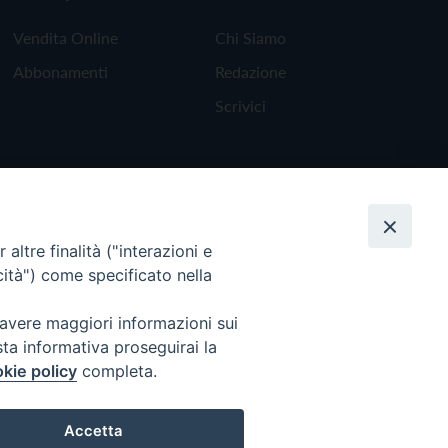
Vendita Online
Chi Siamo
Abbonamenti
Redazione
Scrivici
altre finalità ("interazioni e
cità") come specificato nella
 avere maggiori informazioni sui
sta informativa proseguirai la
kie policy
completa.
Torna all'inizio
Accetta