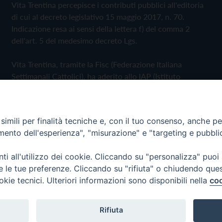
Vita Trentina percepisce i contributi pubblici all'editoria
di cui al decreto legislativo 15 maggio 2017, n. 70.
Indicazione resa ai sensi della lettera f) del comma 2
dell'art. 5 del medesimo decreto Lgs.
Vita Trentina, tramite la Fisc (Federazione Italiana
Settimanali Cattolici), ha aderito allo IAP (Istituto
dell'Autodisciplina Pubblicitaria) accettando il Codice di
Autodisciplina della Comunicazione Commerciale
imili per finalità tecniche e, con il tuo consenso, anche per 
Privacy Policy
Cookie Policy
amento dell'esperienza", "misurazione" e "targeting e pubbli
i all'utilizzo dei cookie. Cliccando su "personalizza" puoi
 Trentina Editrice
re le tue preferenze. Cliccando su "rifiuta" o chiudendo que
okie tecnici. Ulteriori informazioni sono disponibili nella
coo
Rifiuta