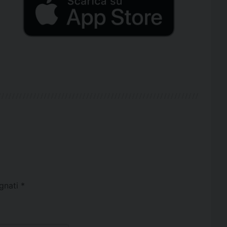
egnati
*