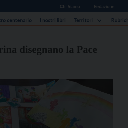
Chi Siamo
Redazione
stro centenario
I nostri libri
Territori
Rubric
arina disegnano la Pace