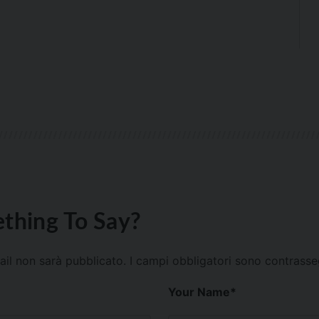
thing To Say?
mail non sarà pubblicato.
I campi obbligatori sono contrass
Your Name
*