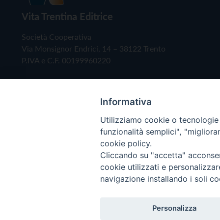
Vita Trentina Editrice
Società Cooperativa
Via Monsignor Endrici, 14 – 38122 Trento
P.IVA e C.F. 00199960220
Informativa
Utilizziamo cookie o tecnologie s
funzionalità semplici", "miglior
cookie policy.
Cliccando su "accetta" acconsent
Copyright © 2019 - Tutti i diritti riservati - Vita
cookie utilizzati e personalizza
navigazione installando i soli co
Privacy Policy
Personalizza