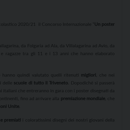
olastico 2020/21 il Concorso Internazionale “
Un poster
llagarina, da Folgaria ad Ala, da Villalagarina ad Avio, da
 e ragazze tra gli 11 e i 13 anni che hanno elaborato
e hanno quindi valutato quelli ritenuti
migliori
, che nei
i delle
scuole di tutto il Triveneto
. Dopodiché si passerà
i italiani che entreranno in gara con i poster disegnati da
ontinenti, fino ad arrivare alla
premiazione mondiale
, che
oni Unite
.
e premiati
i coloratissimi disegni dei nostri giovani della