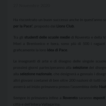
27 Novembre 2020
Ha riscontrato un buon successo anche in quest’anno sc
per la Pace
“, proposto dai
Lions Club
.
Tra gli
studenti delle scuole medie
di Rovereto e della Va
Mori a Brentonico e Isera, sono più di 500 i ragazzi
graficamente la loro
idea di Pace
.
Le insegnanti di arte e di disegno delle singole scuol
prossimi giorni parteciperanno alla
selezione
dei disegn
alla
selezione nazionale
, che designerà a gennaio i disegn
altri giovani coetanei di ben oltre 200 nazioni di tutti i c
avverrà ad inizio primavera presso l’assemblea delle
Nazi
Sempre in primavera infine a
Rovereto
saranno
esposti 
città e dell’intera Vallagarina.