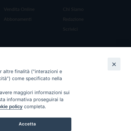
Vendita Online
Chi Siamo
Abbonamenti
Redazione
Scrivici
altre finalità ("interazioni e
cità") come specificato nella
 avere maggiori informazioni sui
sta informativa proseguirai la
kie policy
completa.
Torna all'inizio
Accetta