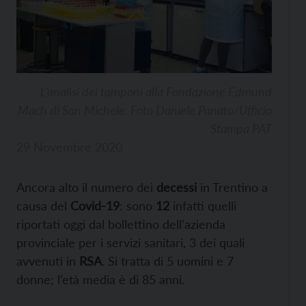
L’analisi dei tamponi alla Fondazione Edmund
Mach di San Michele. Foto Daniele Panato/Ufficio
Stampa PAT
29 Novembre 2020
Ancora alto il numero dei
decessi
in Trentino a
causa del
Covid-19
: sono
12
infatti quelli
riportati oggi dal bollettino dell’azienda
provinciale per i servizi sanitari, 3 dei quali
avvenuti in
RSA
. Si tratta di 5 uomini e 7
donne; l’età media è di 85 anni.