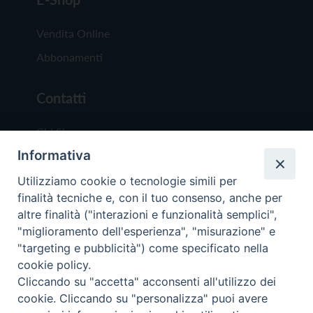
Vendita Online
Abbonamenti
Contatti
Chi Siamo
Informativa
Redazione
Scrivici
Utilizziamo cookie o tecnologie simili per
finalità tecniche e, con il tuo consenso, anche per
altre finalità ("interazioni e funzionalità semplici",
"miglioramento dell'esperienza", "misurazione" e
"targeting e pubblicità") come specificato nella
cookie policy.
Copyright © 2019 - Tutti i diritti riservati - Vit
Cliccando su "accetta" acconsenti all'utilizzo dei
Trentina Editrice
cookie. Cliccando su "personalizza" puoi avere