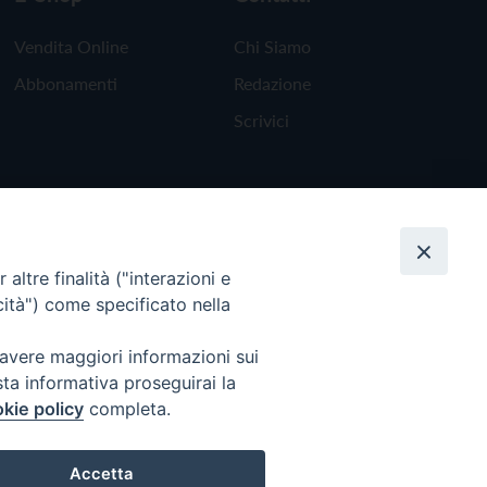
Vendita Online
Chi Siamo
Abbonamenti
Redazione
Scrivici
altre finalità ("interazioni e
cità") come specificato nella
 avere maggiori informazioni sui
sta informativa proseguirai la
kie policy
completa.
Torna all'inizio
Accetta