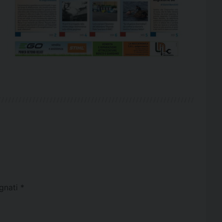
egnati
*