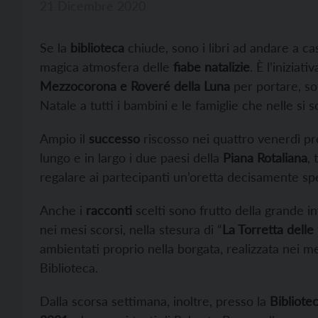
21 Dicembre 2020
Se la
biblioteca
chiude, sono i libri ad andare a ca
magica atmosfera delle
fiabe natalizie
. È l’iniziativ
Mezzocorona e Roveré della Luna
per portare, sot
Natale a tutti i bambini e le famiglie che nelle si s
Ampio il
successo
riscosso nei quattro venerdì pre-
lungo e in largo i due paesi della
Piana Rotaliana
,
regalare ai partecipanti un’oretta decisamente spe
Anche i
racconti
scelti sono frutto della grande in
nei mesi scorsi, nella stesura di “
La Torretta delle
ambientati proprio nella borgata, realizzata nei m
Biblioteca.
Dalla scorsa settimana, inoltre, presso la
Bibliote