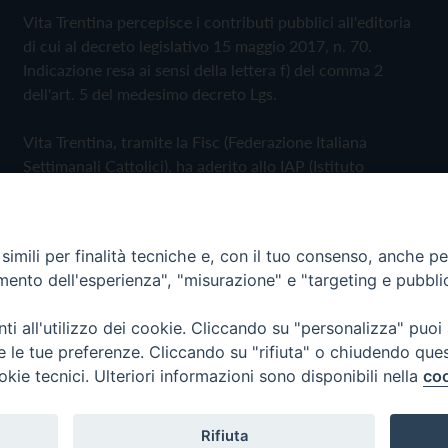
Vita Trentina percepisce i contributi pubblici all'editoria
di cui al decreto legislativo 15 maggio 2017, n. 70.
Indicazione resa ai sensi della lettera f) del comma 2
dell'art. 5 del medesimo decreto Lgs.
Vita Trentina, tramite la Fisc (Federazione Italiana
Settimanali Cattolici), ha aderito allo IAP (Istituto
dell'Autodisciplina Pubblicitaria) accettando il Codice di
Autodisciplina della Comunicazione Commerciale
imili per finalità tecniche e, con il tuo consenso, anche per 
Privacy Policy
Cookie Policy
amento dell'esperienza", "misurazione" e "targeting e pubbli
i all'utilizzo dei cookie. Cliccando su "personalizza" puoi
 Trentina Editrice
re le tue preferenze. Cliccando su "rifiuta" o chiudendo que
okie tecnici. Ulteriori informazioni sono disponibili nella
coo
Rifiuta