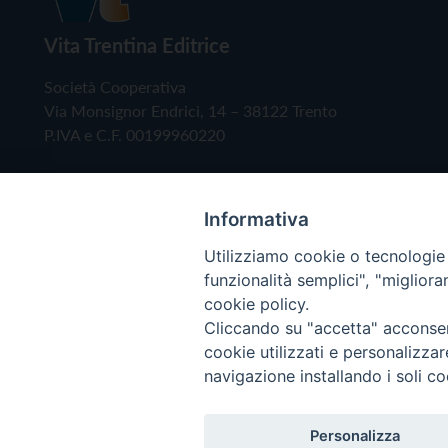
Vita Trentina Editrice
Società Cooperativa
Via Monsignor Endrici, 14 – 38122 Trento
P.IVA e C.F. 00199960220
Informativa
Utilizziamo cookie o tecnologie s
funzionalità semplici", "miglior
cookie policy.
Cliccando su "accetta" acconsent
Copyright © 2019 - Tutti i diritti riservati - Vita
cookie utilizzati e personalizza
navigazione installando i soli co
Privacy Policy
Personalizza