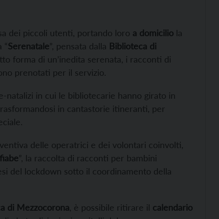
sa dei piccoli utenti, portando loro
a domicilio
la
a “
Serenatale
”, pensata dalla
Biblioteca di
to forma di un’inedita serenata, i racconti di
ono prenotati per il servizio.
natalizi in cui le bibliotecarie hanno girato in
 trasformandosi in cantastorie itineranti, per
ciale.
ventiva delle operatrici e dei volontari coinvolti,
 fiabe
”, la raccolta di racconti per bambini
esi del lockdown sotto il coordinamento della
ca di Mezzocorona
, è possibile ritirare il
calendario