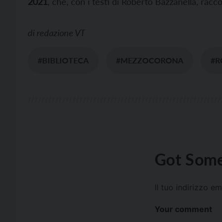
2021
, che, con i testi di Roberto Bazzanella, raccog
di
redazione VT
#BIBLIOTECA
#MEZZOCORONA
#R
Got Some
Il tuo indirizzo e
Your comment