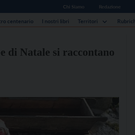
Chi Siamo
Redazione
stro centenario
I nostri libri
Territori
Rubric
be di Natale si raccontano