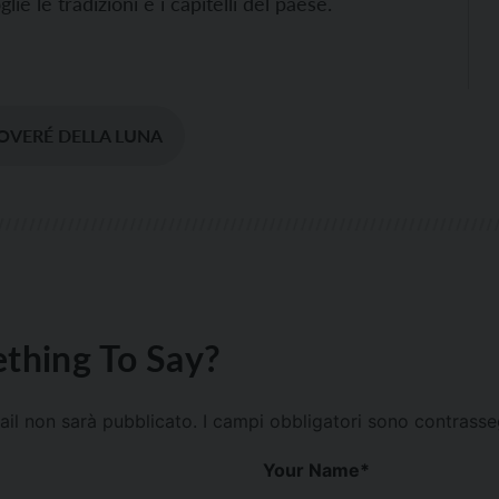
lie le tradizioni e i capitelli del paese.
OVERÉ DELLA LUNA
thing To Say?
mail non sarà pubblicato.
I campi obbligatori sono contrass
Your Name
*