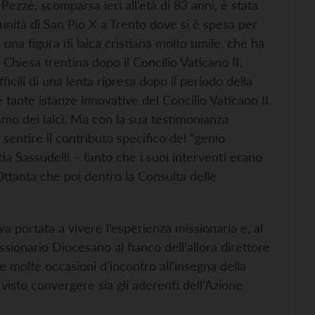
ezzè, scomparsa ieri all’età di 83 anni, è stata
munità di San Pio X a Trento dove si è spesa per
 una figura di laica cristiana molto umile, che ha
hiesa trentina dopo il Concilio Vaticano II.
icili di una lenta ripresa dopo il periodo della
 tante istanze innovative del Concilio Vaticano II,
ismo dei laici. Ma con la sua testimonianza
sentire il contributo specifico del “genio
ia Sassudelli – tanto che i suoi interventi erano
 Ottanta che poi dentro la Consulta delle
a portata a vivere l’esperienza missionaria e, al
sionario Diocesano al fianco dell’allora direttore
e molte occasioni d’incontro all’insegna della
visto convergere sia gli aderenti dell’Azione