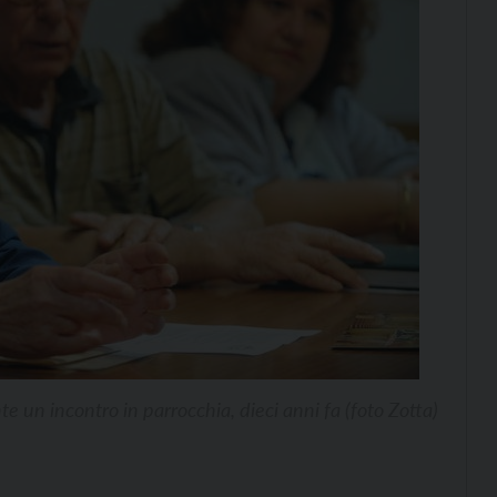
te un incontro in parrocchia, dieci anni fa (foto Zotta)