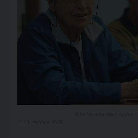
Ada Pezzè (a sinistra) duran
31 Dicembre 2020