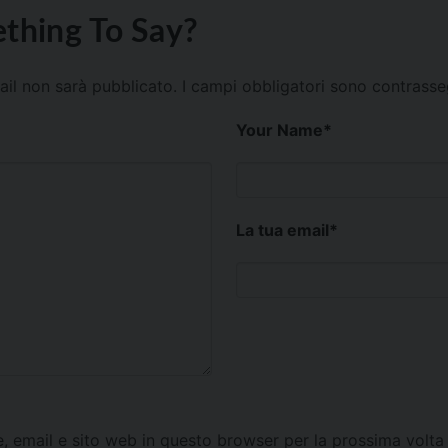
thing To Say?
mail non sarà pubblicato.
I campi obbligatori sono contrass
Your Name
*
La tua email
*
e, email e sito web in questo browser per la prossima vol