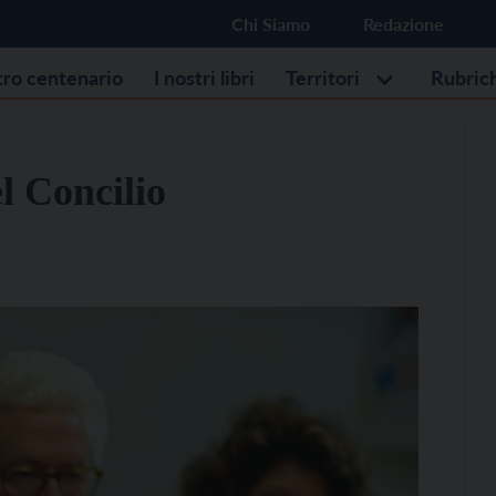
Chi Siamo
Redazione
stro centenario
I nostri libri
Territori
Rubric
l Concilio