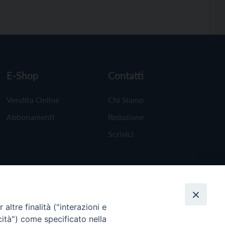
E-Shop
Contatti
Vendita Online
Chi Siamo
Abbonamenti
Redazione
Scrivici
altre finalità ("interazioni e
cità") come specificato nella