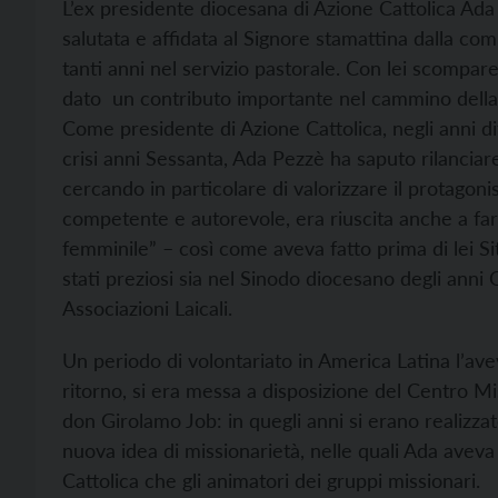
L’ex presidente diocesana di Azione Cattolica Ada P
salutata e affidata al Signore stamattina dalla co
tanti anni nel servizio pastorale. Con lei scompare
dato un contributo importante nel cammino della C
Come presidente di Azione Cattolica, negli anni diff
crisi anni Sessanta, Ada Pezzè ha saputo rilanciare
cercando in particolare di valorizzare il protagon
competente e autorevole, era riuscita anche a far 
femminile” – così come aveva fatto prima di lei Sit
stati preziosi sia nel Sinodo diocesano degli anni
Associazioni Laicali.
Un periodo di volontariato in America Latina l’avev
ritorno, si era messa a disposizione del Centro Mis
don Girolamo Job: in quegli anni si erano realizzat
nuova idea di missionarietà, nelle quali Ada aveva 
Cattolica che gli animatori dei gruppi missionari.