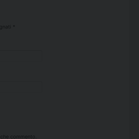
egnati
*
ta che commento.