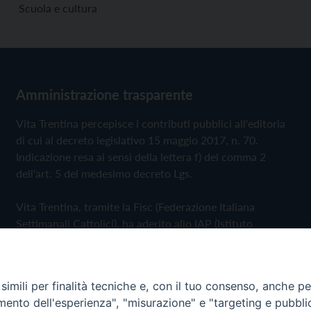
Scuola e cultura
Amministrazione trasparente
Vita Trentina percepisce i contributi pubblici all'editoria
di cui al decreto legislativo 15 maggio 2017, n. 70.
Indicazione resa ai sensi della lettera f) del comma 2
dell'art. 5 del medesimo decreto Lgs.
Vita Trentina, tramite la Fisc (Federazione Italiana
Settimanali Cattolici), ha aderito allo IAP (Istituto
dell'Autodisciplina Pubblicitaria) accettando il Codice di
Autodisciplina della Comunicazione Commerciale
imili per finalità tecniche e, con il tuo consenso, anche per 
Privacy Policy
Cookie Policy
amento dell'esperienza", "misurazione" e "targeting e pubbli