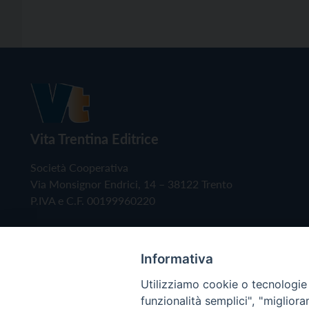
Vita Trentina Editrice
Società Cooperativa
Via Monsignor Endrici, 14 – 38122 Trento
P.IVA e C.F. 00199960220
Informativa
Utilizziamo cookie o tecnologie s
funzionalità semplici", "miglior