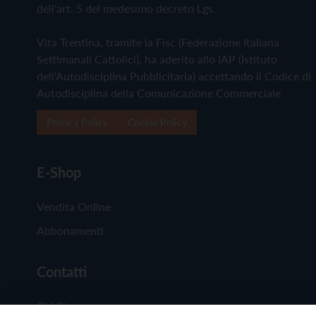
dell'art. 5 del medesimo decreto Lgs.
Vita Trentina, tramite la Fisc (Federazione Italiana
Settimanali Cattolici), ha aderito allo IAP (Istituto
dell'Autodisciplina Pubblicitaria) accettando il Codice di
Autodisciplina della Comunicazione Commerciale
Privacy Policy
Cookie Policy
E-Shop
Vendita Online
Abbonamenti
Contatti
Chi Siamo