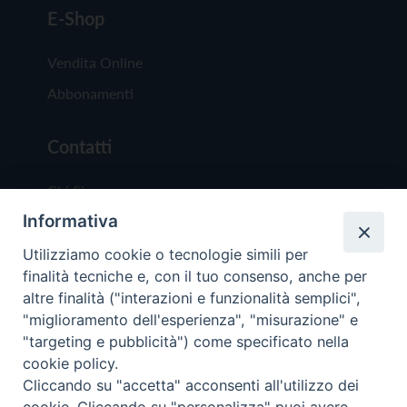
E-Shop
Vendita Online
Abbonamenti
Contatti
Chi Siamo
Informativa
Redazione
Scrivici
Utilizziamo cookie o tecnologie simili per
finalità tecniche e, con il tuo consenso, anche per
altre finalità ("interazioni e funzionalità semplici",
"miglioramento dell'esperienza", "misurazione" e
"targeting e pubblicità") come specificato nella
cookie policy.
Copyright © 2019 - Tutti i diritti riservati - Vit
Cliccando su "accetta" acconsenti all'utilizzo dei
Trentina Editrice