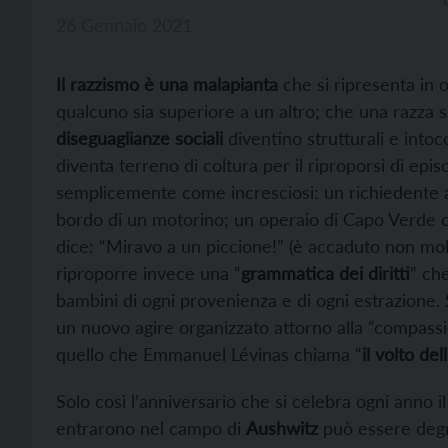
26 Gennaio 2021
Il razzismo è una malapianta
che si ripresenta in 
qualcuno sia superiore a un altro; che una razza s
diseguaglianze sociali
diventino strutturali e intoc
diventa terreno di coltura per il riproporsi di e
semplicemente come incresciosi: un richiedente as
bordo di un motorino; un operaio di Capo Verde c
dice: “Miravo a un piccione!” (è accaduto non mo
riproporre invece una “
grammatica dei diritti
” ch
bambini di ogni provenienza e di ogni estrazione. 
un nuovo agire organizzato attorno alla “compassione
quello che Emmanuel Lévinas chiama “
il volto dell
Solo così l’anniversario che si celebra ogni anno il
entrarono nel campo di
Aushwitz
può essere degn