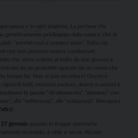
ogni epoca e in ogni stagione. La pretesa che
ia geneticamente privilegiata dalla natura; che le
cabili, “perché così è sempre stato”. Tutto ciò
pisodi che non possono essere condannati
ilo che viene colpito al volto da due giovani a
entrato da un proiettile sparato da un uomo che
lto tempo fa). Non si può accettare! Occorre
e riguardi tutti, nessuno escluso, donne e uomini e
Sostituire le parole “sfruttamento”, “dominio” con
”, alla “sofferenza”, alla “solidarietà”. Riscoprire
’altro
”.
27 gennaio
quando le truppe sovietiche
amente ricordato, è utile e serve. Alcune