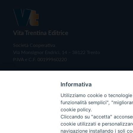
Vita Trentina Editrice
Società Cooperativa
Via Monsignor Endrici, 14 – 38122 Trento
P.IVA e C.F. 00199960220
Informativa
Utilizziamo cookie o tecnologie s
funzionalità semplici", "miglior
cookie policy.
Cliccando su "accetta" acconsent
Copyright © 2019 - Tutti i diritti riservati - Vita
cookie utilizzati e personalizza
navigazione installando i soli co