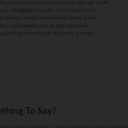
della guerra chiederanno scusa non solo agli ebrei,
sa e oltraggiata in quella circostanza storica
ile studiare quegli avvenimenti! Serve anche
iste e anticoloniali che ad ogni latitudine
 giustizia (in molti, più di quanto si pensi),
thing To Say?
mail non sarà pubblicato.
I campi obbligatori sono contrass