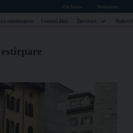
Chi Siamo
Redazione
stro centenario
I nostri libri
Territori
Rubric
estirpare