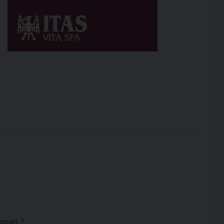
egnati
*