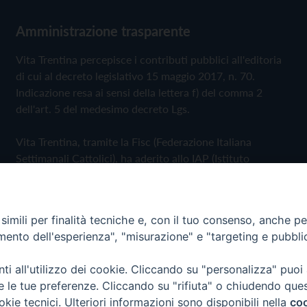
Amministrazione trasparente
Vita Trentina percepisce i contributi pubblici all'editoria
di cui al decreto legislativo 15 maggio 2017, n. 70.
Indicazione resa ai sensi della lettera f) del comma 2
dell'art. 5 del medesimo decreto Lgs.
Vita Trentina, tramite la Fisc (Federazione Italiana
Settimanali Cattolici), ha aderito allo IAP (Istituto
dell'Autodisciplina Pubblicitaria) accettando il Codice di
Autodisciplina della Comunicazione Commerciale
imili per finalità tecniche e, con il tuo consenso, anche per 
Privacy Policy
Cookie Policy
amento dell'esperienza", "misurazione" e "targeting e pubbli
i all'utilizzo dei cookie. Cliccando su "personalizza" puoi
 Trentina Editrice
re le tue preferenze. Cliccando su "rifiuta" o chiudendo que
okie tecnici. Ulteriori informazioni sono disponibili nella
coo