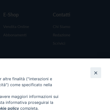
E-Shop
Contatti
Vendita Online
Chi Siamo
Abbonamenti
Redazione
Scrivici
altre finalità ("interazioni e
cità") come specificato nella
 avere maggiori informazioni sui
sta informativa proseguirai la
kie policy
completa.