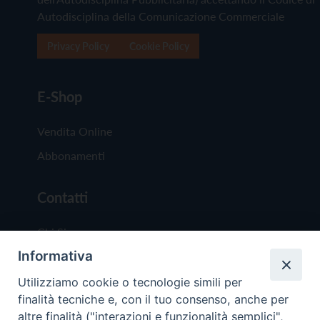
Autodisciplina della Comunicazione Commerciale
Privacy Policy
Cookie Policy
E-Shop
Vendita Online
Abbonamenti
Contatti
Chi Siamo
Informativa
Redazione
Scrivici
Utilizziamo cookie o tecnologie simili per
finalità tecniche e, con il tuo consenso, anche per
altre finalità ("interazioni e funzionalità semplici",