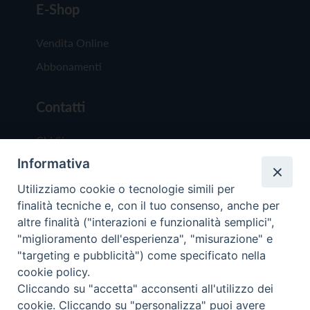
E-Shop
Vendita Online
Abbonamenti
Contatti
Chi Siamo
Informativa
Redazione
Scrivici
Utilizziamo cookie o tecnologie simili per
finalità tecniche e, con il tuo consenso, anche per
altre finalità ("interazioni e funzionalità semplici",
"miglioramento dell'esperienza", "misurazione" e
"targeting e pubblicità") come specificato nella
cookie policy.
Copyright © 2019 - Tutti i diritti riservati - Vit
Cliccando su "accetta" acconsenti all'utilizzo dei
Trentina Editrice
cookie. Cliccando su "personalizza" puoi avere