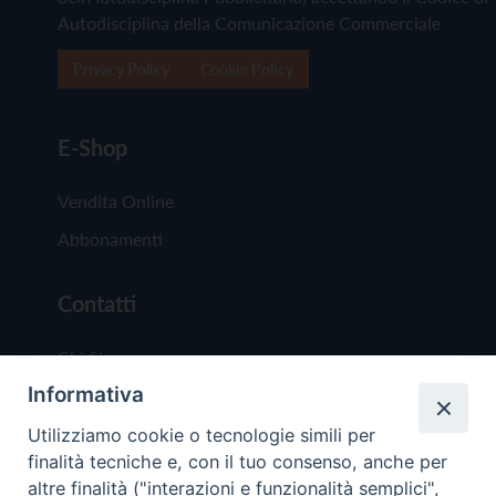
Autodisciplina della Comunicazione Commerciale
Privacy Policy
Cookie Policy
E-Shop
Vendita Online
Abbonamenti
Contatti
Chi Siamo
Informativa
Redazione
Scrivici
Utilizziamo cookie o tecnologie simili per
finalità tecniche e, con il tuo consenso, anche per
altre finalità ("interazioni e funzionalità semplici",