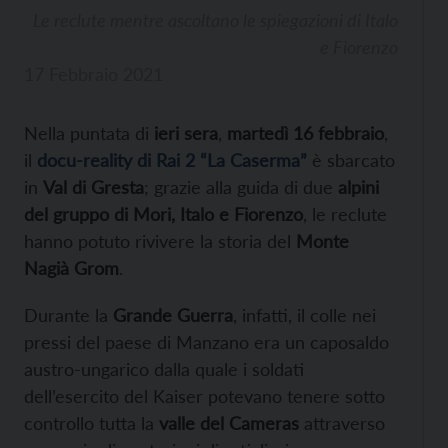
Le reclute mentre ascoltano le spiegazioni di Italo
e Fiorenzo
17 Febbraio 2021
Nella puntata di
ieri sera
,
martedì 16 febbraio
,
il
docu-reality di Rai 2 “La Caserma”
è sbarcato
in
Val di Gresta
; grazie alla guida di due
alpini
del gruppo di Mori, Italo e Fiorenzo
, le reclute
hanno potuto rivivere la storia del
Monte
Nagià Grom
.
Durante la
Grande Guerra
, infatti, il colle nei
pressi del paese di Manzano era un caposaldo
austro-ungarico dalla quale i soldati
dell’esercito del Kaiser potevano tenere sotto
controllo tutta la
valle del Cameras
attraverso