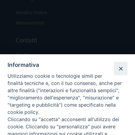
Vendita Online
Abbonamenti
Contatti
Chi Siamo
Informativa
Redazione
Scrivici
Utilizziamo cookie o tecnologie simili per
finalità tecniche e, con il tuo consenso, anche per
altre finalità ("interazioni e funzionalità semplici",
"miglioramento dell'esperienza", "misurazione" e
"targeting e pubblicità") come specificato nella
cookie policy.
Copyright © 2019 - Tutti i diritti riservati - Vit
Cliccando su "accetta" acconsenti all'utilizzo dei
Trentina Editrice
cookie. Cliccando su "personalizza" puoi avere
maggiori informazioni sui cookie utilizzati e