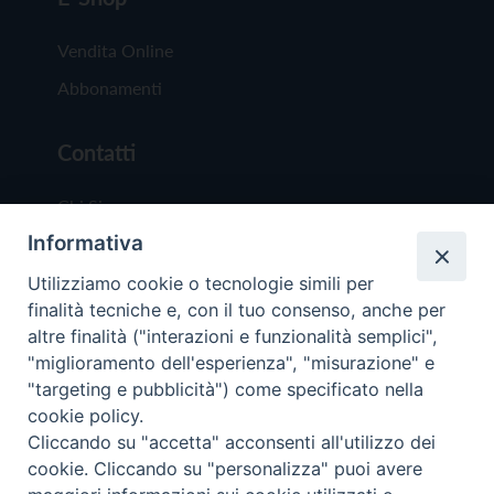
Vendita Online
Abbonamenti
Contatti
Chi Siamo
Informativa
Redazione
Scrivici
Utilizziamo cookie o tecnologie simili per
finalità tecniche e, con il tuo consenso, anche per
altre finalità ("interazioni e funzionalità semplici",
"miglioramento dell'esperienza", "misurazione" e
"targeting e pubblicità") come specificato nella
cookie policy.
Copyright © 2019 - Tutti i diritti riservati - Vit
Cliccando su "accetta" acconsenti all'utilizzo dei
Trentina Editrice
cookie. Cliccando su "personalizza" puoi avere