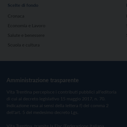
Scelte di fondo
Cronaca
Economia e Lavoro
Salute e benessere
Scuola e cultura
Amministrazione trasparente
Vita Trentina percepisce i contributi pubblici all'editoria
di cui al decreto legislativo 15 maggio 2017, n. 70.
Indicazione resa ai sensi della lettera f) del comma 2
dell'art. 5 del medesimo decreto Lgs.
Vita Trentina, tramite la Fisc (Federazione Italiana