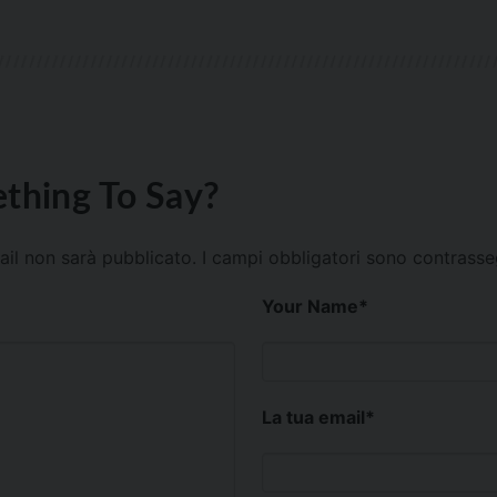
thing To Say?
mail non sarà pubblicato.
I campi obbligatori sono contrass
Your Name
*
La tua email
*