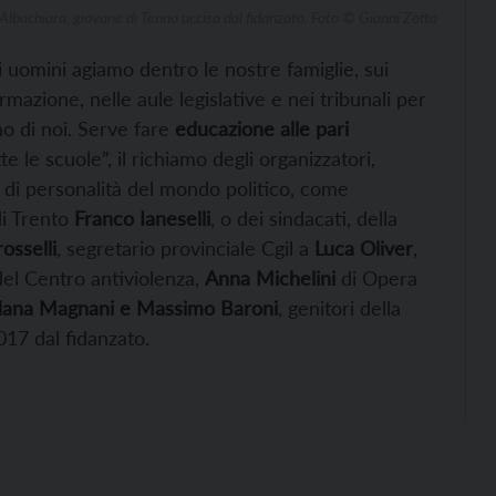
Albachiara, giovane di Tenno uccisa dal fidanzato. Foto © Gianni Zotta
 uomini agiamo dentro le nostre famiglie, sui
formazione, nelle aule legislative e nei tribunali per
 di noi. Serve fare
educazione alle pari
e le scuole”, il richiamo degli organizzatori,
di personalità del mondo politico, come
di Trento
Franco Ianeselli
, o dei sindacati, della
osselli
, segretario provinciale Cgil a
Luca Oliver
,
el Centro antiviolenza,
Anna Michelini
di Opera
dana Magnani e Massimo Baroni
, genitori della
017 dal fidanzato.