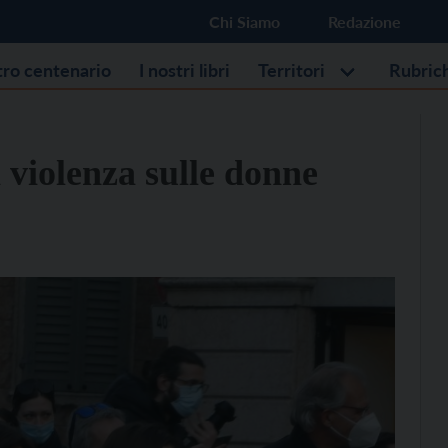
Chi Siamo
Redazione
stro centenario
I nostri libri
Territori
Rubric
a violenza sulle donne