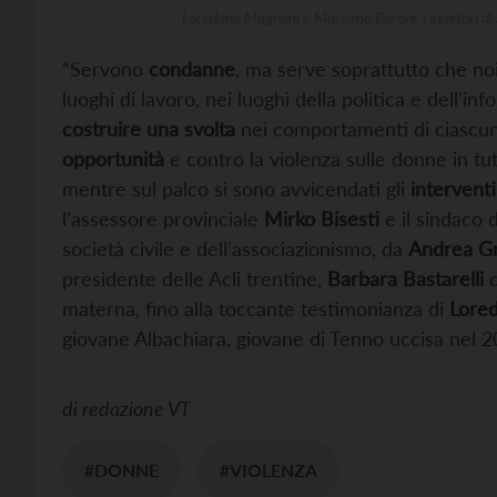
Loredana Magnani e Massimo Baroni, i genitori di 
“Servono
condanne
, ma serve soprattutto che noi
luoghi di lavoro, nei luoghi della politica e dell’in
costruire una svolta
nei comportamenti di ciascuno
opportunità
e contro la violenza sulle donne in tutt
mentre sul palco si sono avvicendati gli
interventi
l’assessore provinciale
Mirko Bisesti
e il sindaco 
società civile e dell’associazionismo, da
Andrea Gr
presidente delle Acli trentine,
Barbara Bastarelli
d
materna, fino alla toccante testimonianza di
Lore
giovane Albachiara, giovane di Tenno uccisa nel 2
di
redazione VT
#DONNE
#VIOLENZA