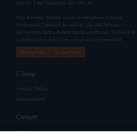
dell'art. 5 del medesimo decreto Lgs.
Vita Trentina, tramite la Fisc (Federazione Italiana
Settimanali Cattolici), ha aderito allo IAP (Istituto
dell'Autodisciplina Pubblicitaria) accettando il Codice di
Autodisciplina della Comunicazione Commerciale
Privacy Policy
Cookie Policy
E-Shop
Vendita Online
Abbonamenti
Contatti
Chi Siamo