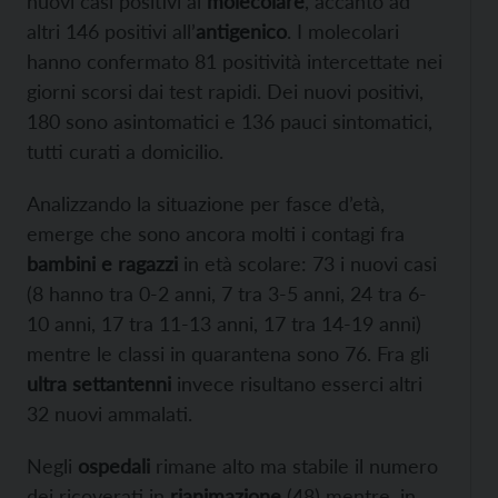
nuovi casi positivi al
molecolare
, accanto ad
altri 146 positivi all’
antigenico
. I molecolari
hanno confermato 81 positività intercettate nei
giorni scorsi dai test rapidi. Dei nuovi positivi,
180 sono asintomatici e 136 pauci sintomatici,
tutti curati a domicilio.
Analizzando la situazione per fasce d’età,
emerge che sono ancora molti i contagi fra
bambini e ragazzi
in età scolare: 73 i nuovi casi
(8 hanno tra 0-2 anni, 7 tra 3-5 anni, 24 tra 6-
10 anni, 17 tra 11-13 anni, 17 tra 14-19 anni)
mentre le classi in quarantena sono 76. Fra gli
ultra settantenni
invece risultano esserci altri
32 nuovi ammalati.
Negli
ospedali
rimane alto ma stabile il numero
dei ricoverati in
rianimazione
(48) mentre, in