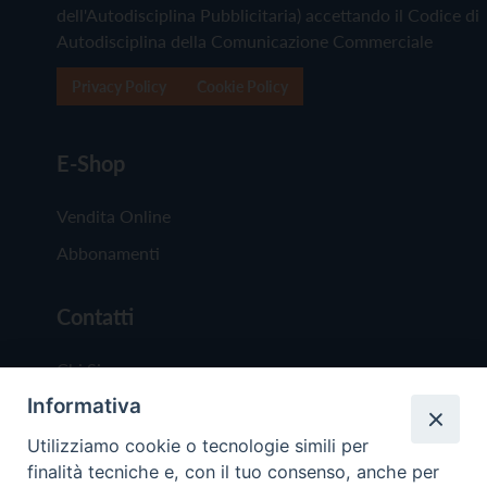
dell'Autodisciplina Pubblicitaria) accettando il Codice di
Autodisciplina della Comunicazione Commerciale
Privacy Policy
Cookie Policy
E-Shop
Vendita Online
Abbonamenti
Contatti
Chi Siamo
Informativa
Redazione
Scrivici
Utilizziamo cookie o tecnologie simili per
finalità tecniche e, con il tuo consenso, anche per