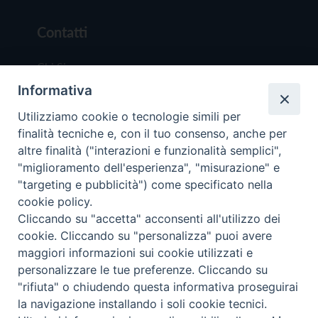
Contatti
Chi Siamo
Informativa
Redazione
Scrivici
Utilizziamo cookie o tecnologie simili per
finalità tecniche e, con il tuo consenso, anche per
altre finalità ("interazioni e funzionalità semplici",
"miglioramento dell'esperienza", "misurazione" e
"targeting e pubblicità") come specificato nella
cookie policy.
Copyright © 2019 - Tutti i diritti riservati - Vit
Cliccando su "accetta" acconsenti all'utilizzo dei
Trentina Editrice
cookie. Cliccando su "personalizza" puoi avere
maggiori informazioni sui cookie utilizzati e
Privacy Policy
personalizzare le tue preferenze. Cliccando su
Torna all'inizi
"rifiuta" o chiudendo questa informativa proseguirai
la navigazione installando i soli cookie tecnici.