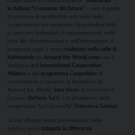
cooperativa di credito nepalese
“Bhabishya”
–
in italiano “Creazione del futuro”
– sarà il punto
di partenza di un dibattito sul ruolo della
cooperazione nel sostenere l’imprenditorialità
e i percorsi individuali di empowerment, nella
lotta alle discriminazioni e nell’innovazione. Il
lungometraggio è stato
realizzato nella valle di
Kathmandu
da
Around the World.coop
con il
sostegno dell’
International Cooperative
Alliance
e del
programma Coops4dev
. A
commentarlo ci saranno la fondatrice di
Around the World,
Sara Vicari
, la ricercatrice
Euricse,
Stefania Turri
, e la presidente della
cooperativa “La Coccinella”
Francesca Gennai
.
Grazie all’esperienza professionale delle
relatrici verrà
indagata la differenza