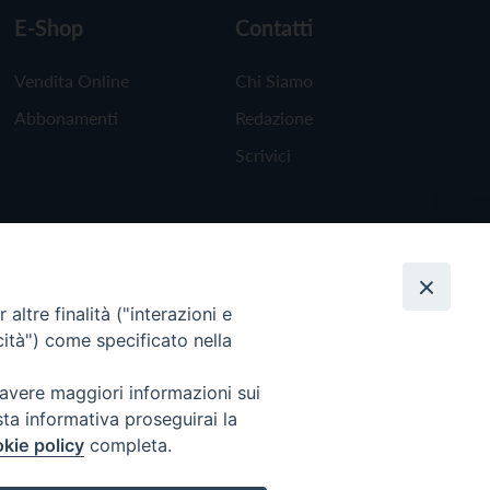
E-Shop
Contatti
Vendita Online
Chi Siamo
Abbonamenti
Redazione
Scrivici
altre finalità ("interazioni e
cità") come specificato nella
 avere maggiori informazioni sui
sta informativa proseguirai la
kie policy
completa.