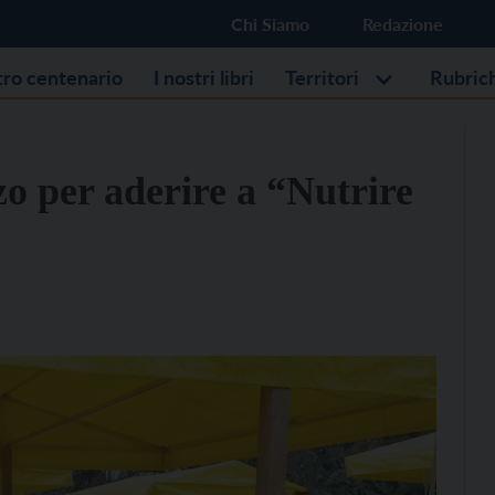
Chi Siamo
Redazione
stro centenario
I nostri libri
Territori
Rubric
o per aderire a “Nutrire