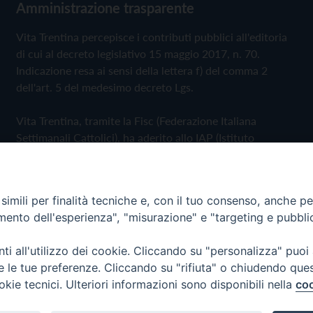
Amministrazione trasparente
Vita Trentina percepisce i contributi pubblici all'editoria
di cui al decreto legislativo 15 maggio 2017, n. 70.
Indicazione resa ai sensi della lettera f) del comma 2
dell'art. 5 del medesimo decreto Lgs.
Vita Trentina, tramite la Fisc (Federazione Italiana
Settimanali Cattolici), ha aderito allo IAP (Istituto
dell'Autodisciplina Pubblicitaria) accettando il Codice di
Autodisciplina della Comunicazione Commerciale
imili per finalità tecniche e, con il tuo consenso, anche per 
Privacy Policy
Cookie Policy
amento dell'esperienza", "misurazione" e "targeting e pubbli
i all'utilizzo dei cookie. Cliccando su "personalizza" puoi
 Trentina Editrice
re le tue preferenze. Cliccando su "rifiuta" o chiudendo que
okie tecnici. Ulteriori informazioni sono disponibili nella
coo