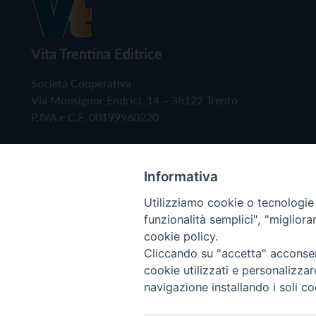
Vita Trentina Editrice
Società Cooperativa
Via Monsignor Endrici, 14 – 38122 Trento
P.IVA e C.F. 00199960220
Informativa
Utilizziamo cookie o tecnologie s
funzionalità semplici", "miglior
cookie policy.
Cliccando su "accetta" acconsent
Copyright © 2019 - Tutti i diritti riservati - Vita
cookie utilizzati e personalizza
navigazione installando i soli co
Privacy Policy