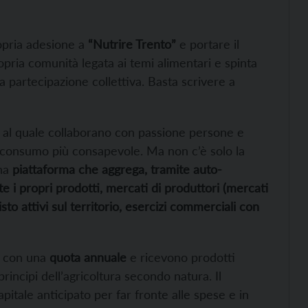
opria adesione a
“Nutrire Trento”
e portare il
opria comunità legata ai temi alimentari e spinta
ella partecipazione collettiva. Basta scrivere a
o al quale collaborano con passione persone e
 un consumo più consapevole. Ma non c’è solo la
una
piattaforma che aggrega, tramite auto-
 i propri prodotti, mercati di produttori (mercati
sto attivi sul territorio, esercizi commerciali con
la con una
quota annuale
e ricevono prodotti
principi dell’agricoltura secondo natura. Il
pitale anticipato per far fronte alle spese e in