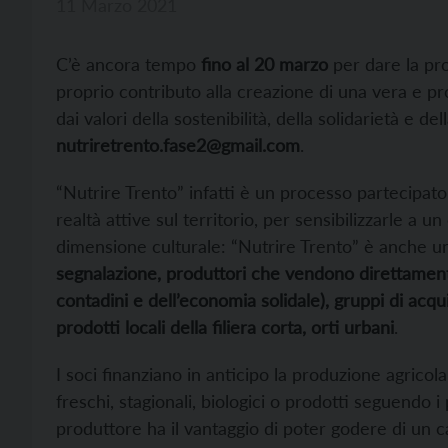
11 Marzo 2021
C’è ancora tempo
fino al 20 marzo
per dare la pr
proprio contributo alla creazione di una vera e pr
dai valori della sostenibilità, della solidarietà e d
nutriretrento.fase2@gmail.com
.
“Nutrire Trento” infatti è un processo partecipat
realtà attive sul territorio, per sensibilizzarle a
dimensione culturale: “Nutrire Trento” è anche 
segnalazione, produttori che vendono direttamente
contadini e dell’economia solidale), gruppi di acqui
prodotti locali della filiera corta, orti urbani
.
I soci finanziano in anticipo la produzione agrico
freschi, stagionali, biologici o prodotti seguendo i 
produttore ha il vantaggio di poter godere di un ca