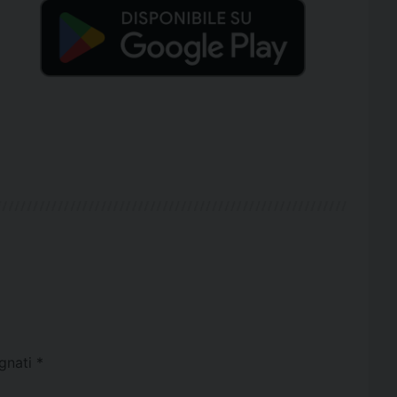
egnati
*