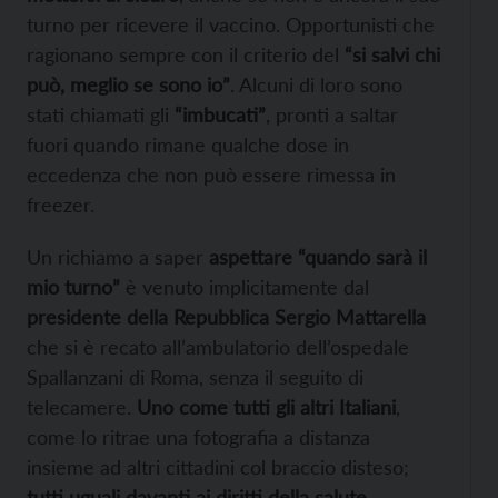
turno per ricevere il vaccino. Opportunisti che
ragionano sempre con il criterio del
“si salvi chi
può, meglio se sono io”
. Alcuni di loro sono
stati chiamati gli
“imbucati”
, pronti a saltar
fuori quando rimane qualche dose in
eccedenza che non può essere rimessa in
freezer.
Un richiamo a saper
aspettare “quando sarà il
mio turno”
è venuto implicitamente dal
presidente della Repubblica Sergio Mattarella
che si è recato all’ambulatorio dell’ospedale
Spallanzani di Roma, senza il seguito di
telecamere.
Uno come tutti gli altri Italiani
,
come lo ritrae una fotografia a distanza
insieme ad altri cittadini col braccio disteso;
tutti uguali davanti ai diritti della salute
.