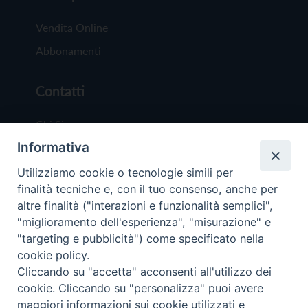
Vendita Online
Abbonamenti
Contatti
Chi Siamo
Informativa
Redazione
Scrivici
Utilizziamo cookie o tecnologie simili per
finalità tecniche e, con il tuo consenso, anche per
altre finalità ("interazioni e funzionalità semplici",
"miglioramento dell'esperienza", "misurazione" e
"targeting e pubblicità") come specificato nella
cookie policy.
Copyright © 2019 - Tutti i diritti riservati - Vit
Cliccando su "accetta" acconsenti all'utilizzo dei
Trentina Editrice
cookie. Cliccando su "personalizza" puoi avere
maggiori informazioni sui cookie utilizzati e