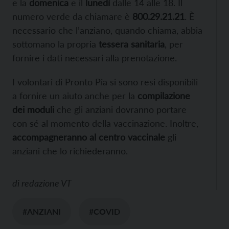
e la
domenica
e il
lunedì
dalle 14 alle 18. Il
numero verde da chiamare è
800.29.21.21
. È
necessario che l’anziano, quando chiama, abbia
sottomano la propria
tessera sanitaria
, per
fornire i dati necessari alla prenotazione.
I volontari di Pronto Pia si sono resi disponibili
a fornire un aiuto anche per la
compilazione
dei moduli
che gli anziani dovranno portare
con sé al momento della vaccinazione. Inoltre,
accompagneranno al centro vaccinale
gli
anziani che lo richiederanno.
di
redazione VT
#ANZIANI
#COVID