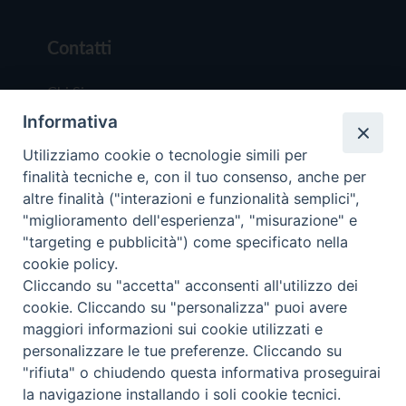
Contatti
Chi Siamo
Informativa
Redazione
Scrivici
Utilizziamo cookie o tecnologie simili per
finalità tecniche e, con il tuo consenso, anche per
altre finalità ("interazioni e funzionalità semplici",
"miglioramento dell'esperienza", "misurazione" e
"targeting e pubblicità") come specificato nella
cookie policy.
Copyright © 2019 - Tutti i diritti riservati - Vit
Cliccando su "accetta" acconsenti all'utilizzo dei
Trentina Editrice
cookie. Cliccando su "personalizza" puoi avere
maggiori informazioni sui cookie utilizzati e
Privacy Policy
personalizzare le tue preferenze. Cliccando su
Torna all'inizi
"rifiuta" o chiudendo questa informativa proseguirai
la navigazione installando i soli cookie tecnici.