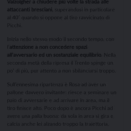
Valzolgher a chiudere più volte la
strada alle
attaccanti bresciani
, superandosi in particolare
al 40′ quando si oppone al tiro ravvicinato di
Picchi.
Inizia nello stesso modo il secondo tempo, con
l’
attenzione a non concedere spazi
all’avversario ed un sostanziale equilibrio
. Nella
seconda metà della ripresa il Trento spinge un
po’ di più, pur attento a non sbilanciarsi troppo.
Sull’ennesima ripartenza è Rosa ad aver un
pallone davvero invitante: riesce a seminare un
paio di avversarie e ad arrivare in area, ma il
tiro finisce alto. Poco dopo è ancora Picchi ad
avere una palla buona: da sola in area si gira e
calcia anche lei alzando troppo la traiettoria.