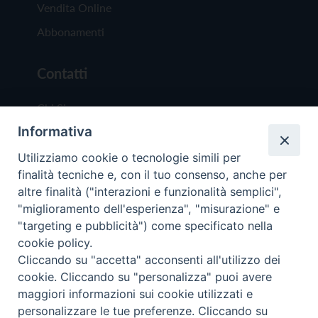
Vendita Online
Abbonamenti
Contatti
Chi Siamo
Informativa
Redazione
Scrivici
Utilizziamo cookie o tecnologie simili per
finalità tecniche e, con il tuo consenso, anche per
altre finalità ("interazioni e funzionalità semplici",
"miglioramento dell'esperienza", "misurazione" e
"targeting e pubblicità") come specificato nella
cookie policy.
Copyright © 2019 - Tutti i diritti riservati - Vit
Cliccando su "accetta" acconsenti all'utilizzo dei
Trentina Editrice
cookie. Cliccando su "personalizza" puoi avere
maggiori informazioni sui cookie utilizzati e
Privacy Policy
personalizzare le tue preferenze. Cliccando su