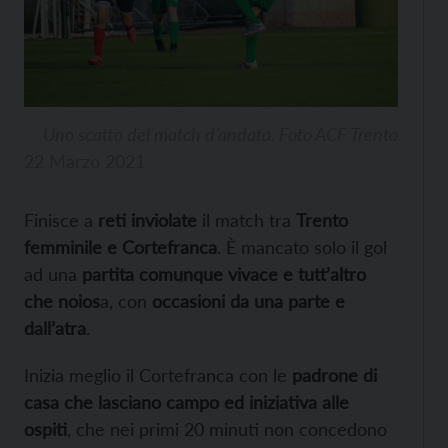
Uno scatto del match d’andata. Foto ACF Trento
22 Marzo 2021
Finisce a
reti inviolate
il match tra
Trento
femminile
e Cortefranca
. È mancato solo il gol
ad una
partita comunque vivace e tutt’altro
che noios
a, con
occasioni da una parte e
dall’atra
.
Inizia meglio il Cortefranca con le
padrone di
casa che lasciano campo ed iniziativa alle
ospiti
, che nei primi 20 minuti non concedono