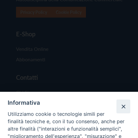
Privacy Policy
Cookie Policy
E-Shop
Vendita Online
Abbonamenti
Contatti
Chi Siamo
Informativa
Redazione
Scrivici
Utilizziamo cookie o tecnologie simili per
finalità tecniche e, con il tuo consenso, anche per
altre finalità ("interazioni e funzionalità semplici",
"miglioramento dell'esperienza", "misurazione" e