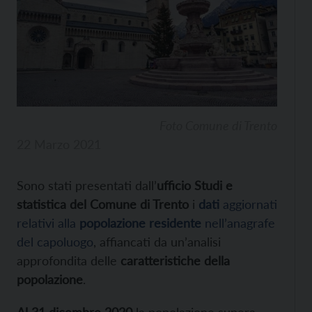
Foto Comune di Trento
22 Marzo 2021
Sono stati presentati dall’
ufficio Studi e
statistica del Comune di Trento
i
dati
aggiornati
relativi alla
popolazione residente
nell’anagrafe
del capoluogo
, affiancati da un’analisi
approfondita delle
caratteristiche della
popolazione
.
Al 31 dicembre 2020
la popolazione supera,