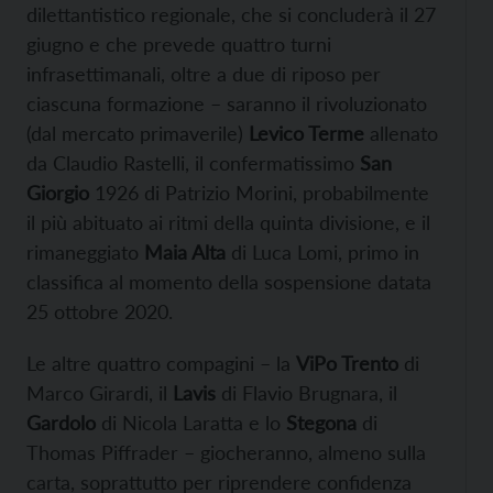
dilettantistico regionale, che si concluderà il 27
giugno e che prevede quattro turni
infrasettimanali, oltre a due di riposo per
ciascuna formazione – saranno il rivoluzionato
(dal mercato primaverile)
Levico Terme
allenato
da Claudio Rastelli, il confermatissimo
San
Giorgio
1926 di Patrizio Morini, probabilmente
il più abituato ai ritmi della quinta divisione, e il
rimaneggiato
Maia Alta
di Luca Lomi, primo in
classifica al momento della sospensione datata
25 ottobre 2020.
Le altre quattro compagini – la
ViPo Trento
di
Marco Girardi, il
Lavis
di Flavio Brugnara, il
Gardolo
di Nicola Laratta e lo
Stegona
di
Thomas Piffrader – giocheranno, almeno sulla
carta, soprattutto per riprendere confidenza