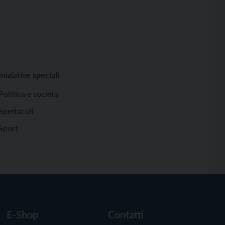
Iniziative speciali
Politica e società
Spettacoli
Sport
E-Shop
Contatti