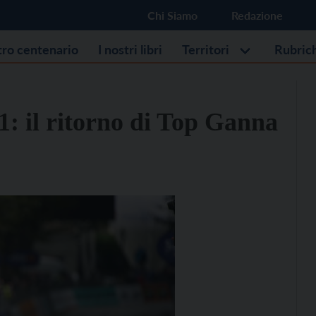
Chi Siamo
Redazione
stro centenario
I nostri libri
Territori
Rubric
1: il ritorno di Top Ganna