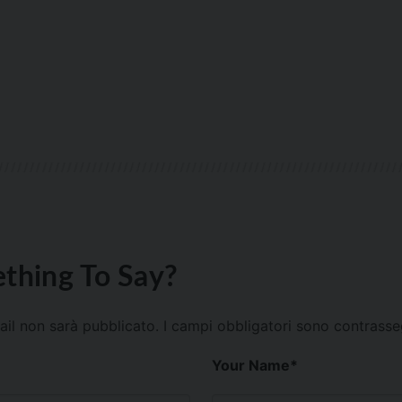
thing To Say?
mail non sarà pubblicato.
I campi obbligatori sono contrass
Your Name
*