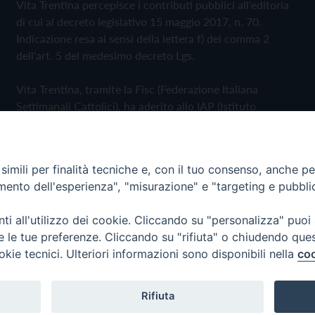
Vita Trentina percepisce i contributi pubblici all'editoria
di cui al decreto legislativo 15 maggio 2017, n. 70.
Indicazione resa ai sensi della lettera f) del comma 2
dell'art. 5 del medesimo decreto Lgs.
Vita Trentina, tramite la Fisc (Federazione Italiana
Settimanali Cattolici), ha aderito allo IAP (Istituto
dell'Autodisciplina Pubblicitaria) accettando il Codice di
Autodisciplina della Comunicazione Commerciale
imili per finalità tecniche e, con il tuo consenso, anche per 
Privacy Policy
Cookie Policy
amento dell'esperienza", "misurazione" e "targeting e pubbli
i all'utilizzo dei cookie. Cliccando su "personalizza" puoi
 Trentina Editrice
re le tue preferenze. Cliccando su "rifiuta" o chiudendo que
okie tecnici. Ulteriori informazioni sono disponibili nella
coo
Rifiuta