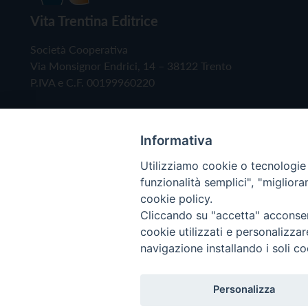
Vita Trentina Editrice
Società Cooperativa
Via Monsignor Endrici, 14 – 38122 Trento
P.IVA e C.F. 00199960220
Informativa
Utilizziamo cookie o tecnologie s
funzionalità semplici", "miglior
cookie policy.
Cliccando su "accetta" acconsent
Copyright © 2019 - Tutti i diritti riservati - Vita
cookie utilizzati e personalizza
navigazione installando i soli co
Privacy Policy
Personalizza