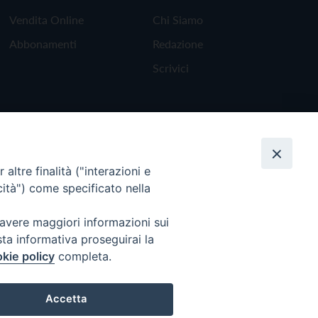
Vendita Online
Chi Siamo
Abbonamenti
Redazione
Scrivici
altre finalità ("interazioni e
cità") come specificato nella
 avere maggiori informazioni sui
sta informativa proseguirai la
kie policy
completa.
Torna all'inizio
Accetta