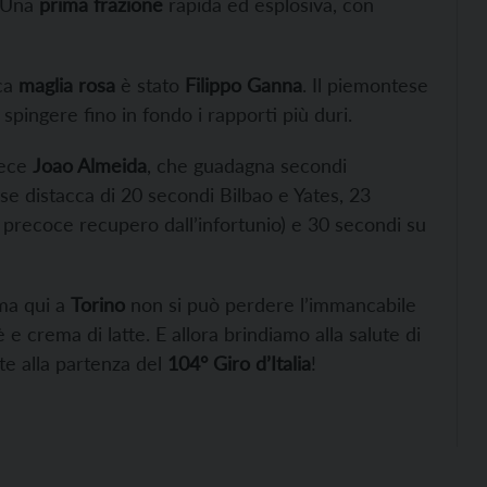
. Una
prima frazione
rapida ed esplosiva, con
ica
maglia rosa
è stato
Filippo Ganna
. Il piemontese
 spingere fino in fondo i rapporti più duri.
vece
Joao Almeida
, che guadagna secondi
ese distacca di 20 secondi Bilbao e Yates, 23
 precoce recupero dall’infortunio) e 30 secondi su
 ma qui a
Torino
non si può perdere l’immancabile
 e crema di latte. E allora brindiamo alla salute di
te alla partenza del
104° Giro d’Italia
!