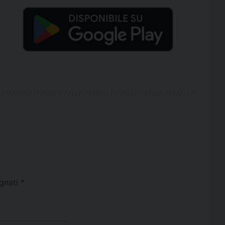
egnati
*