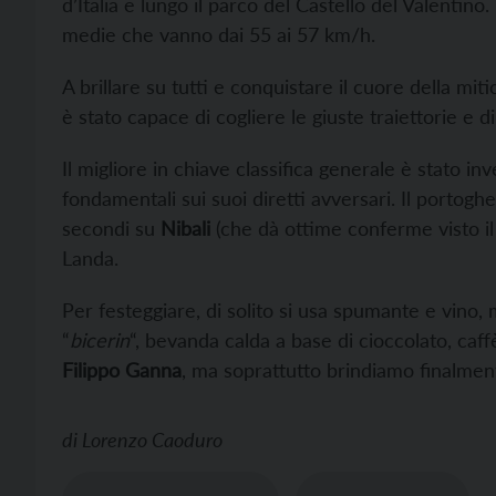
d’Italia e lungo il parco del Castello del Valentino
medie che vanno dai 55 ai 57 km/h.
A brillare su tutti e conquistare il cuore della mit
è stato capace di cogliere le giuste traiettorie e di
Il migliore in chiave classifica generale è stato in
fondamentali sui suoi diretti avversari. Il portogh
secondi su
Nibali
(che dà ottime conferme visto il
Landa.
Per festeggiare, di solito si usa spumante e vino,
“
bicerin
“, bevanda calda a base di cioccolato, caffè
Filippo Ganna
, ma soprattutto brindiamo finalmen
di
Lorenzo Caoduro