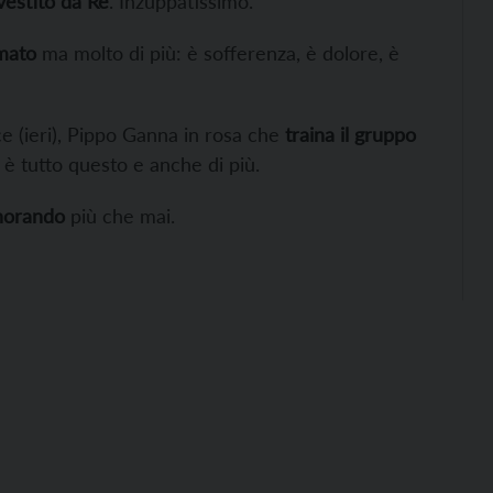
vestito da Re
. Inzuppatissimo.
imato
ma molto di più: è sofferenza, è dolore, è
e (ieri), Pippo Ganna in rosa che
traina il gruppo
 è tutto questo e anche di più.
onorando
più che mai.