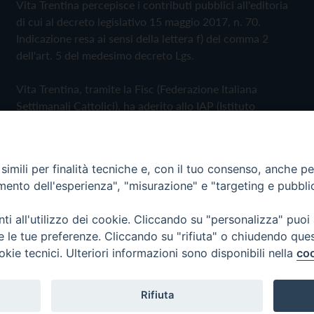
Vita Trentina percepisce i contributi pubblici all'editoria
di cui al decreto legislativo 15 maggio 2017, n. 70.
Indicazione resa ai sensi della lettera f) del comma 2
dell'art. 5 del medesimo decreto Lgs.
Vita Trentina, tramite la Fisc (Federazione Italiana
Settimanali Cattolici), ha aderito allo IAP (Istituto
dell'Autodisciplina Pubblicitaria) accettando il Codice di
Autodisciplina della Comunicazione Commerciale
imili per finalità tecniche e, con il tuo consenso, anche per 
Privacy Policy
Cookie Policy
amento dell'esperienza", "misurazione" e "targeting e pubbli
i all'utilizzo dei cookie. Cliccando su "personalizza" puoi
 Trentina Editrice
re le tue preferenze. Cliccando su "rifiuta" o chiudendo que
okie tecnici. Ulteriori informazioni sono disponibili nella
coo
Rifiuta