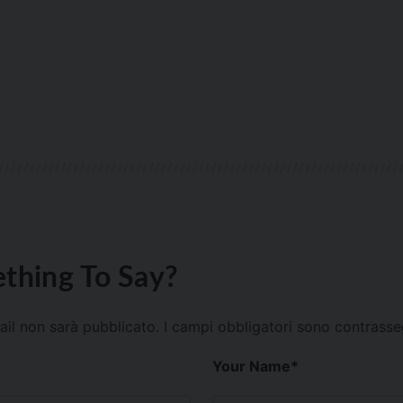
thing To Say?
mail non sarà pubblicato.
I campi obbligatori sono contrass
Your Name
*