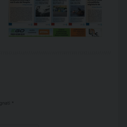
egnati
*