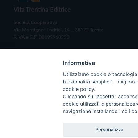
Vita Trentina Editrice
Società Cooperativa
Via Monsignor Endrici, 14 – 38122 Trento
P.IVA e C.F. 00199960220
Informativa
Utilizziamo cookie o tecnologie s
funzionalità semplici", "miglior
cookie policy.
Cliccando su "accetta" acconsent
Copyright © 2019 - Tutti i diritti riservati - Vita
cookie utilizzati e personalizza
navigazione installando i soli co
Privacy Policy
Personalizza