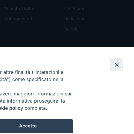
Vendita Online
Chi Siamo
Abbonamenti
Redazione
Scrivici
altre finalità ("interazioni e
cità") come specificato nella
 avere maggiori informazioni sui
sta informativa proseguirai la
kie policy
completa.
Torna all'inizio
Accetta