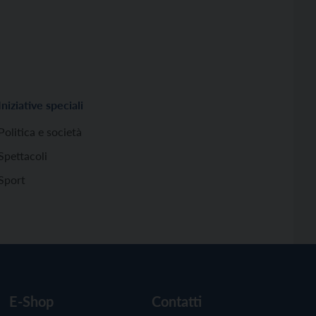
Iniziative speciali
Politica e società
Spettacoli
Sport
E-Shop
Contatti