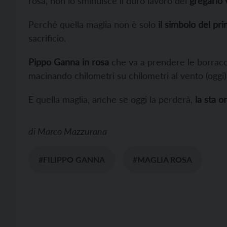
rosa, non lo sminuisce il duro lavoro del
gregario 
Perché quella maglia non è solo
il simbolo del pr
sacrificio.
Pippo Ganna in rosa
che va a prendere le borracc
macinando chilometri su chilometri al vento (oggi)
E quella maglia, anche se oggi la perderà,
la sta 
di
Marco Mazzurana
#FILIPPO GANNA
#MAGLIA ROSA