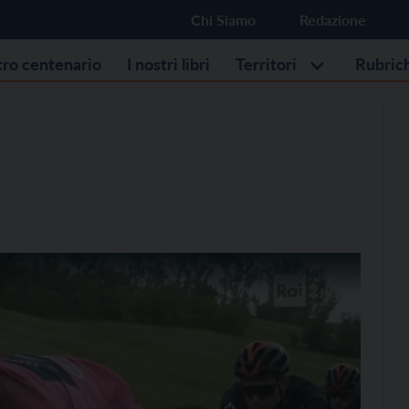
Chi Siamo
Redazione
stro centenario
I nostri libri
Territori
Rubric