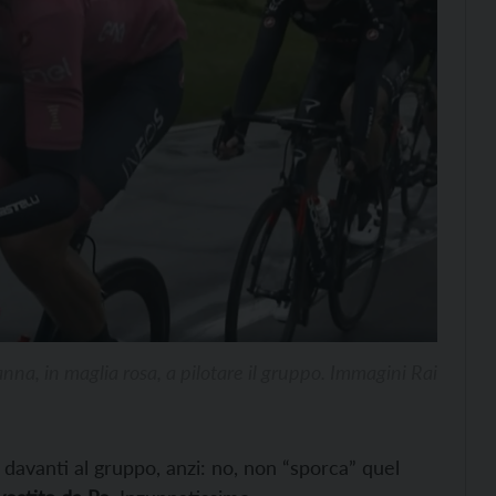
nna, in maglia rosa, a pilotare il gruppo. Immagini Rai
davanti al gruppo, anzi: no, non “sporca” quel