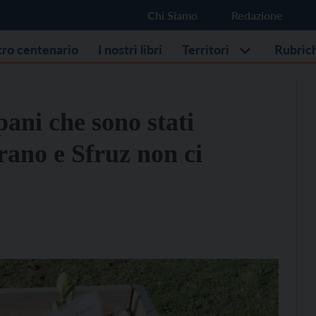
Chi Siamo
Redazione
stro centenario
I nostri libri
Territori
Rubric
pani che sono stati
rano e Sfruz non ci