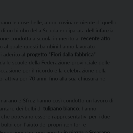
egnano le cose belle, a non rovinare niente di quello
 di un bimbo della Scuola equiparata dell’infanzia
one condotta a scuola in merito al
recente atto
o al quale questi bambini hanno lavorato
i aderito al
progetto “Fiori dalla fabbrica”
dalle scuole della Federazione provinciale delle
casione per il ricordo e la celebrazione della
o, attiva per 70 anni, fino alla sua chiusura nel
 Smarano e Sfruz hanno così condotto un lavoro di
iantare dei bulbi di
tulipano bianco
: hanno
to e che potevano essere rappresentativi per i due
bulbi con l’aiuto dei propri genitori e
dimensioni che, posizionata
in piazza a Smarano
,