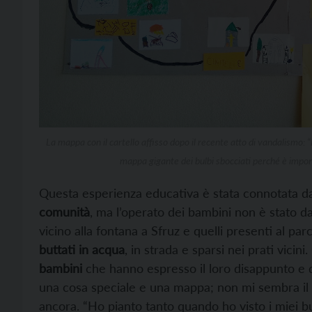
La mappa con il cartello affisso dopo il recente atto di vandalismo:
mappa gigante dei bulbi sbocciati perché è impor
Questa esperienza educativa è stata connotata d
comunità
, ma l’operato dei bambini non è stato da 
vicino alla fontana a Sfruz e quelli presenti al par
buttati in acqua
, in strada e sparsi nei prati vici
bambini
che hanno espresso il loro disappunto e d
una cosa speciale e una mappa; non mi sembra il ca
ancora. “Ho pianto tanto quando ho visto i miei bu