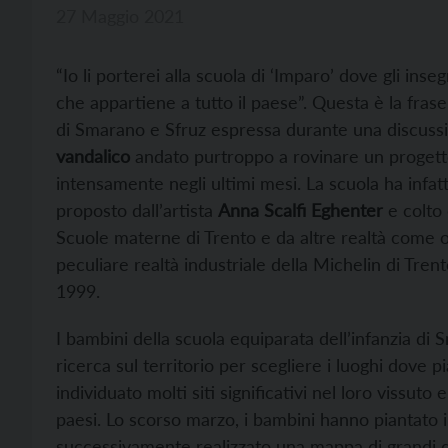
27 Maggio 2021
“Io li porterei alla scuola di ‘Imparo’ dove gli ins
che appartiene a tutto il paese”. Questa è la frase
di Smarano e Sfruz espressa durante una discussi
vandalico
andato purtroppo a rovinare un progett
intensamente negli ultimi mesi. La scuola ha infatt
proposto dall’artista
Anna Scalfi Eghenter
e colto 
Scuole materne di Trento e da altre realtà come oc
peculiare realtà industriale della Michelin di Trent
1999.
I bambini della scuola equiparata dell’infanzia di
ricerca sul territorio per scegliere i luoghi dove p
individuato molti siti significativi nel loro vissu
paesi. Lo scorso marzo, i bambini hanno piantato i 
successivamente realizzato una mappa di grandi 