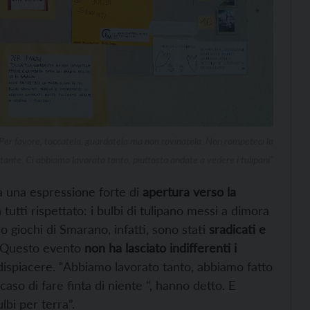
 “Per favore, toccatela, guardatela ma non rovinatela. Non rompeteci la
tante. Ci abbiamo lavorato tanto, piuttosto andate a vedere i tulipani”
a una espressione forte di
apertura verso la
tutti rispettato: i bulbi di tulipano messi a dimora
co giochi di Smarano, infatti, sono stati
sradicati e
ni. Questo evento
non ha lasciato indifferenti i
ispiacere. “Abbiamo lavorato tanto, abbiamo fatto
so di fare finta di niente “, hanno detto. E
lbi per terra”.