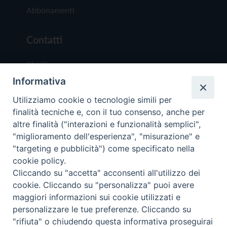
Abbonamenti
Contatti
Chi Siamo
Informativa
Redazione
Scrivici
Utilizziamo cookie o tecnologie simili per
finalità tecniche e, con il tuo consenso, anche per
altre finalità ("interazioni e funzionalità semplici",
"miglioramento dell'esperienza", "misurazione" e
"targeting e pubblicità") come specificato nella
cookie policy.
Copyright © 2019 - Tutti i diritti riservati - Vit
Cliccando su "accetta" acconsenti all'utilizzo dei
Trentina Editrice
cookie. Cliccando su "personalizza" puoi avere
maggiori informazioni sui cookie utilizzati e
Privacy Policy
personalizzare le tue preferenze. Cliccando su
Torna all'inizi
"rifiuta" o chiudendo questa informativa proseguirai