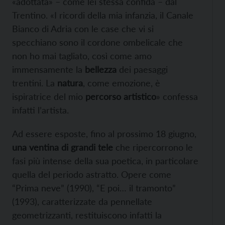
«adottata» – come lei stessa confida – dal
Trentino. «I ricordi della mia infanzia, il Canale
Bianco di Adria con le case che vi si
specchiano sono il cordone ombelicale che
non ho mai tagliato, così come amo
immensamente la
bellezza
dei paesaggi
trentini. La
natura
, come emozione, è
ispiratrice del mio
percorso artistico
» confessa
infatti l’artista.
Ad essere esposte, fino al prossimo 18 giugno,
una ventina di grandi tele
che ripercorrono le
fasi più intense della sua poetica, in particolare
quella del periodo astratto. Opere come
“Prima neve” (1990), “E poi… il tramonto”
(1993), caratterizzate da pennellate
geometrizzanti, restituiscono infatti la