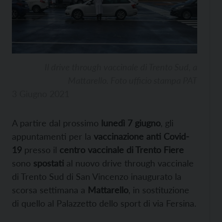
Il drive through vaccinale di Trento Sud, a
Mattarello. Foto ufficio stampa PAT
3 Giugno 2021
A partire dal prossimo
lunedì 7 giugno
, gli
appuntamenti per la
vaccinazione anti Covid-
19
presso il
centro vaccinale di Trento Fiere
sono
spostati
al nuovo drive through vaccinale
di Trento Sud di San Vincenzo inaugurato la
scorsa settimana a
Mattarello
, in sostituzione
di quello al Palazzetto dello sport di via Fersina.