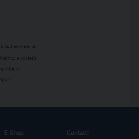
Iniziative speciali
Politica e società
Spettacoli
Sport
E-Shop
Contatti