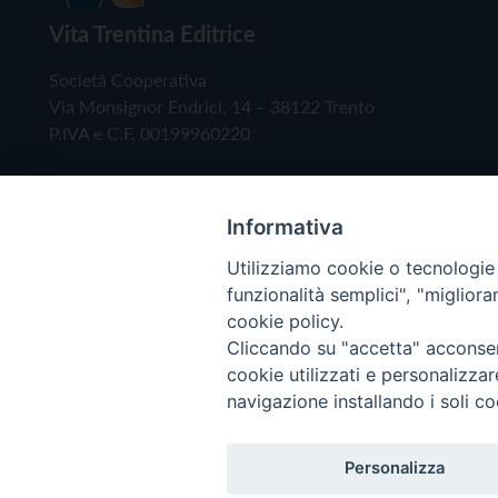
Vita Trentina Editrice
Società Cooperativa
Via Monsignor Endrici, 14 – 38122 Trento
P.IVA e C.F. 00199960220
Informativa
Utilizziamo cookie o tecnologie s
funzionalità semplici", "miglior
cookie policy.
Cliccando su "accetta" acconsent
Copyright © 2019 - Tutti i diritti riservati - Vita
cookie utilizzati e personalizza
navigazione installando i soli co
Privacy Policy
Personalizza