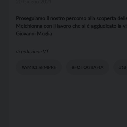
20 Giugno 2021
Proseguiamo il nostro percorso alla scoperta dell
Melchionna con il lavoro che si è aggiudicato la v
Giovanni Moglia
di
redazione VT
#AMICI SEMPRE
#FOTOGRAFIA
#G