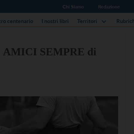
Chi Siamo
Redazione
stro centenario
I nostri libri
Territori
Rubric
1: AMICI SEMPRE di