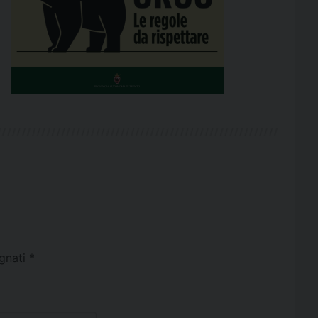
egnati
*