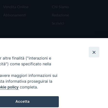
Vendita Online
Chi Siamo
Abbonamenti
Redazione
Scrivici
altre finalità ("interazioni e
cità") come specificato nella
 avere maggiori informazioni sui
sta informativa proseguirai la
kie policy
completa.
Torna all'inizio
Accetta