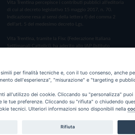
Vita Trentina percepisce i contributi pubblici all'editoria
di cui al decreto legislativo 15 maggio 2017, n. 70.
Indicazione resa ai sensi della lettera f) del comma 2
dell'art. 5 del medesimo decreto Lgs.
Vita Trentina, tramite la Fisc (Federazione Italiana
Settimanali Cattolici), ha aderito allo IAP (Istituto
dell'Autodisciplina Pubblicitaria) accettando il Codice di
Autodisciplina della Comunicazione Commerciale
imili per finalità tecniche e, con il tuo consenso, anche per 
Privacy Policy
Cookie Policy
amento dell'esperienza", "misurazione" e "targeting e pubbli
i all'utilizzo dei cookie. Cliccando su "personalizza" puoi
 Trentina Editrice
re le tue preferenze. Cliccando su "rifiuta" o chiudendo que
okie tecnici. Ulteriori informazioni sono disponibili nella
coo
Rifiuta