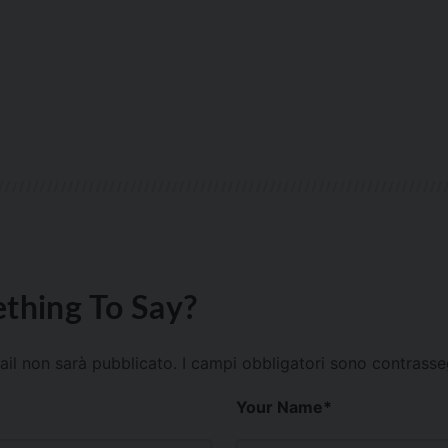
thing To Say?
mail non sarà pubblicato.
I campi obbligatori sono contrass
Your Name
*