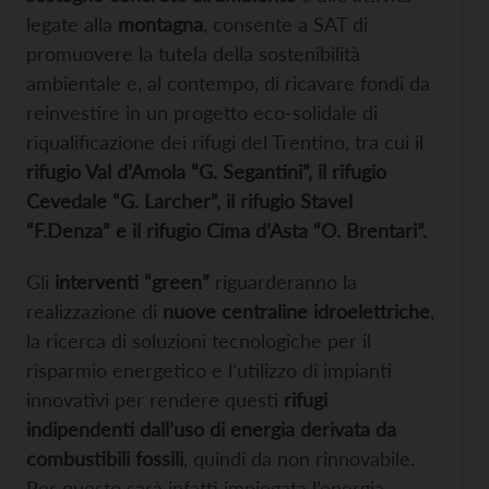
legate alla
montagna
, consente a SAT di
promuovere la tutela della sostenibilità
ambientale e, al contempo, di ricavare fondi da
reinvestire in un progetto eco-solidale di
riqualificazione dei rifugi del Trentino, tra cui il
rifugio Val d’Amola “G. Segantini”, il rifugio
Cevedale “G. Larcher”, il rifugio Stavel
“F.Denza” e il rifugio Cima d’Asta “O. Brentari”.
Gli
interventi “green”
riguarderanno la
realizzazione di
nuove centraline idroelettriche
,
la ricerca di soluzioni tecnologiche per il
risparmio energetico e l’utilizzo di impianti
innovativi per rendere questi
rifugi
indipendenti dall’uso di energia derivata da
combustibili fossili
, quindi da non rinnovabile.
Per questo sarà infatti impiegata l’energia