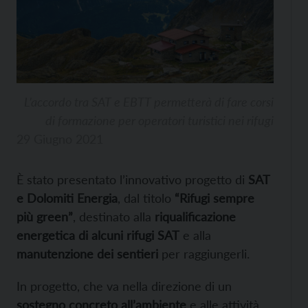
L’accordo tra SAT e EBTT permetterà di fare corsi
di formazione per operatori turistici nei rifugi
29 Giugno 2021
È stato presentato l’innovativo progetto di
SAT
e Dolomiti Energia
, dal titolo
“Rifugi sempre
più green”
, destinato alla
riqualificazione
energetica di alcuni rifugi SAT
e alla
manutenzione dei sentieri
per raggiungerli.
In progetto, che va nella direzione di un
sostegno concreto all’ambiente
e alle attività