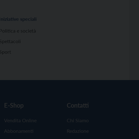
Iniziative speciali
Politica e società
Spettacoli
Sport
E-Shop
Contatti
Vendita Online
Chi Siamo
Abbonamenti
Redazione