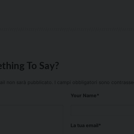
thing To Say?
mail non sarà pubblicato.
I campi obbligatori sono contrass
Your Name
*
La tua email
*