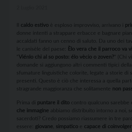
2 Luglio 2021
Il
caldo estivo
è esploso improvviso, arrivano i
pri
donne intenti a strappare erbacce e bagnare piantin
accaldati fanno un cenno di saluto. Da uno dei t
le canisèle del paese:
Èlo vera che il parroco va v
“
Viénlo chi al so posto: élo vècio o zoven?
” (Chi 
domande si aggiungono altri commenti tipici dell
sfumature linguistiche colorite, legate a storie d
presenti. Questo è ciò che interessa a quella parte
stragrande maggioranza che solitamente
non pass
Prima di
puntare il dito
contro qualcuno sarebbe o
che immagine
abbiamo distribuito intorno a noi, so
sacerdoti? Credo possiamo riassumere in tre parole
essere:
giovane
,
simpatico
e
capace di coinvolger