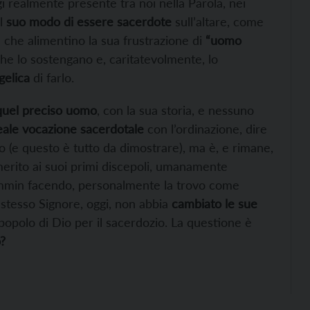
i realmente presente tra noi nella Parola, nei
il
suo modo di essere sacerdote
sull’altare, come
 che alimentino la sua frustrazione di
“uomo
che lo sostengano e, caritatevolmente, lo
gelica
di farlo.
quel preciso uomo
, con la sua storia, e nessuno
eale vocazione sacerdotale
con l’ordinazione, dire
 (e questo è tutto da dimostrare), ma è, e rimane,
erito ai suoi primi discepoli, umanamente
ammin facendo, personalmente la trovo come
stesso Signore, oggi, non abbia
cambiato le sue
opolo di Dio per il sacerdozio. La questione è
?