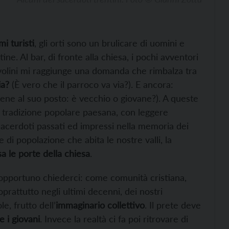
mi turisti
, gli orti sono un brulicare di uomini e
e. Al bar, di fronte alla chiesa, i pochi avventori
avolini mi raggiunge una domanda che rimbalza tra
ia?
(È vero che il parroco va via?). E ancora:
viene al suo posto: è vecchio o giovane?). A queste
a tradizione popolare paesana, con leggere
i sacerdoti passati ed impressi nella memoria dei
 di popolazione che abita le nostre valli, la
a le porte della chiesa
.
pportuno chiederci: come comunità cristiana,
prattutto negli ultimi decenni, dei nostri
, frutto dell’
immaginario collettivo
. Il prete deve
e i giovani
. Invece la realtà ci fa poi ritrovare di