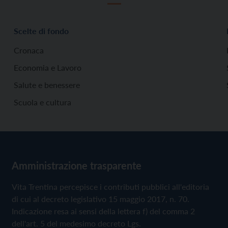
Scelte di fondo
Cronaca
Economia e Lavoro
Salute e benessere
Scuola e cultura
Amministrazione trasparente
Vita Trentina percepisce i contributi pubblici all'editoria
di cui al decreto legislativo 15 maggio 2017, n. 70.
Indicazione resa ai sensi della lettera f) del comma 2
dell'art. 5 del medesimo decreto Lgs.