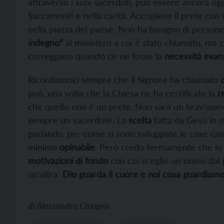
attraverso i suoi sacerdoti, può essere ancora ogg
Sacramenti e nella carità. Accogliere il prete con 
nella piazza del paese. Non ha bisogno di persone
indegno”
al ministero a cui è stato chiamato, ma 
correggano quando ce ne fosse la
necessità evan
Ricordiamoci sempre che il Signore ha chiamato
può, una volta che la Chiesa ne ha certificato la
r
che quello non è un prete. Non sarà un brav’uomo
sempre un sacerdote. La
scelta
fatta da Gesù in m
parlando, per come si sono sviluppate le cose c
minimo
opinabile
. Però credo fermamente che lo 
motivazioni di fondo
con cui sceglie un uomo dal p
un’altra:
Dio guarda il cuore e noi cosa guardiamo
di
Alessandro Chiopris