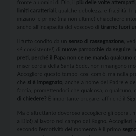
fronte a uomini di Dio, il
più delle volte attempati
limiti caratteriali
, qualche debolezza e fragilità. In
iniziano le prime (ma non ultime) chiacchiere intor
anche all’incapacità del vescovo di
tirarne fuori u
Il tutto condito da un
senso di rassegnazione
, ved
sé consistente!) di
nuove parrocchie da seguire
. 
preti, perché il Papa non ce ne manda qualcuno 
misericordia della Santa Sede, non rimangono mol
Accogliere questo tempo, così com’è, ma nella pre
che
si è impegnato
, anche a nome del Padre e dell
faccia, promettendoci che qualcosa, o qualcuno, c
di chiedere?
È importante pregare, affinché il Sig
Ma è altrettanto doveroso accogliere gli operai, 
a Dio!) al lavoro nel campo del Regno. Accoglie
secondo l’emotività del momento è il primo
segno