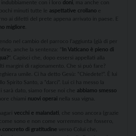
, indubbiamente con i loro
doni
, ma anche con
 pochi minuti tutte le
aspettative crollano
e
no ai difetti del prete appena arrivato in paese. E
no migliore
.
endo nel cambio del parroco l’aggiunta (già di per
Infine, anche la sentenza: “
In Vaticano è pieno di
qua?
”. Capisci che, dopo essersi appellati alla
ti margini di ragionamento. Che si può fare?
ghiera umile. Ci ha detto Gesù: “Chiedete!”. È lui
o Spirito Santo, a “darci”. Lui ci ha messo la
i sarà dato, siamo forse noi che
abbiamo smesso
nore chiami
nuovi operai
nella sua vigna.
magari
vecchi e malandati
, che sono ancora (grazie
rli come sono e non come vorremmo che fossero,
 concreto di gratitudine
verso Colui che,