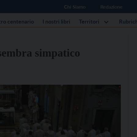
Chi Siamo
Redazione
stro centenario
I nostri libri
Territori
Rubric
sembra simpatico