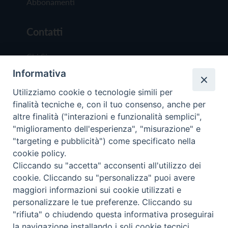
Abbonamenti
Contatti
Chi Siamo
Informativa
Redazione
Scrivici
Utilizziamo cookie o tecnologie simili per
finalità tecniche e, con il tuo consenso, anche per
altre finalità ("interazioni e funzionalità semplici",
"miglioramento dell'esperienza", "misurazione" e
"targeting e pubblicità") come specificato nella
cookie policy.
Copyright © 2019 - Tutti i diritti riservati - Vit
Cliccando su "accetta" acconsenti all'utilizzo dei
Trentina Editrice
cookie. Cliccando su "personalizza" puoi avere
maggiori informazioni sui cookie utilizzati e
Privacy Policy
personalizzare le tue preferenze. Cliccando su
Torna all'inizi
"rifiuta" o chiudendo questa informativa proseguirai
la navigazione installando i soli cookie tecnici.