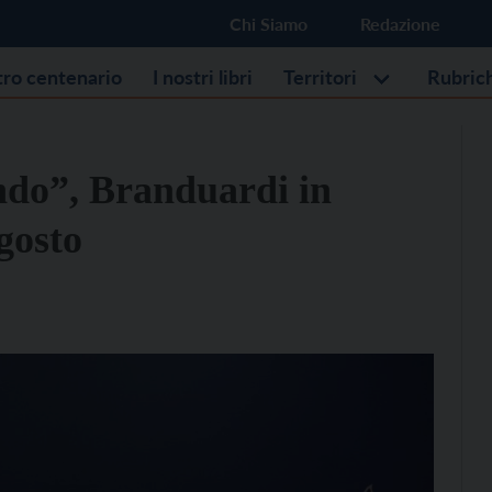
Chi Siamo
Redazione
stro centenario
I nostri libri
Territori
Rubric
o”, Branduardi in
gosto