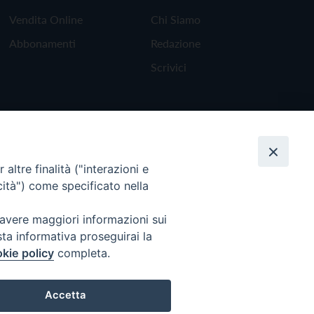
Vendita Online
Chi Siamo
Abbonamenti
Redazione
Scrivici
altre finalità ("interazioni e
cità") come specificato nella
 avere maggiori informazioni sui
sta informativa proseguirai la
kie policy
completa.
Torna all'inizio
Accetta