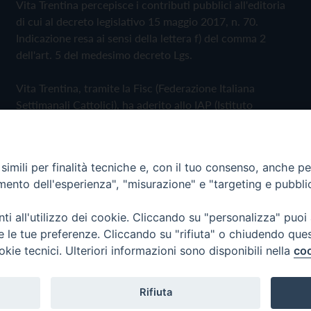
Vita Trentina percepisce i contributi pubblici all'editoria
di cui al decreto legislativo 15 maggio 2017, n. 70.
Indicazione resa ai sensi della lettera f) del comma 2
dell'art. 5 del medesimo decreto Lgs.
Vita Trentina, tramite la Fisc (Federazione Italiana
Settimanali Cattolici), ha aderito allo IAP (Istituto
dell'Autodisciplina Pubblicitaria) accettando il Codice di
Autodisciplina della Comunicazione Commerciale
imili per finalità tecniche e, con il tuo consenso, anche per 
Privacy Policy
Cookie Policy
amento dell'esperienza", "misurazione" e "targeting e pubbli
i all'utilizzo dei cookie. Cliccando su "personalizza" puoi
 Trentina Editrice
re le tue preferenze. Cliccando su "rifiuta" o chiudendo que
okie tecnici. Ulteriori informazioni sono disponibili nella
coo
Rifiuta