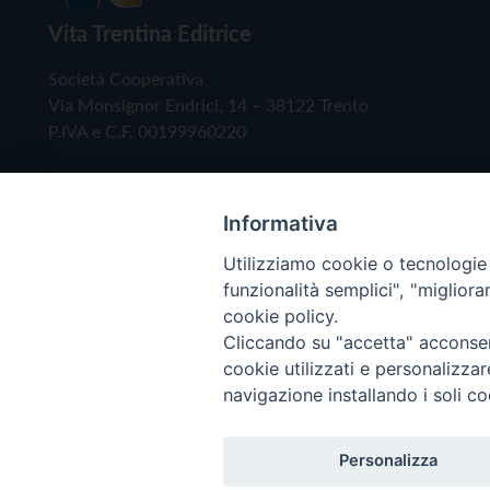
Vita Trentina Editrice
Società Cooperativa
Via Monsignor Endrici, 14 – 38122 Trento
P.IVA e C.F. 00199960220
Informativa
Utilizziamo cookie o tecnologie s
funzionalità semplici", "miglior
cookie policy.
Cliccando su "accetta" acconsent
Copyright © 2019 - Tutti i diritti riservati - Vita
cookie utilizzati e personalizza
navigazione installando i soli co
Privacy Policy
Personalizza