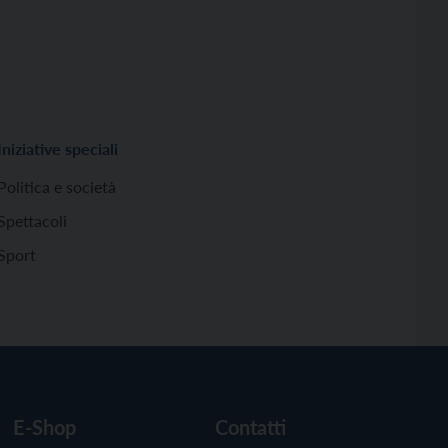
Iniziative speciali
Politica e società
Spettacoli
Sport
E-Shop
Contatti