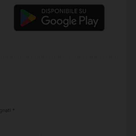
egnati
*