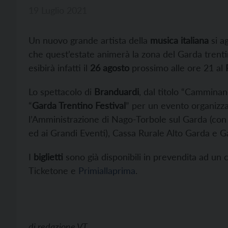
19 Luglio 2021
Un nuovo grande artista della
musica italiana
si a
che quest’estate animerà la zona del Garda trentin
esibirà infatti il
26 agosto
prossimo alle ore 21 al
Lo spettacolo di
Branduardi
, dal titolo “Camminan
“
Garda Trentino Festival
” per un evento organizz
l’Amministrazione di Nago-Torbole sul Garda (con i
ed ai Grandi Eventi), Cassa Rurale Alto Garda e G
I
biglietti
sono già disponibili in prevendita ad un co
Ticketone e
Primiallaprima
.
di
redazione VT