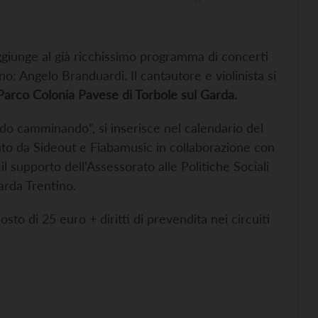
ggiunge al già ricchissimo programma di concerti
o: Angelo Branduardi. Il cantautore e violinista si
Parco Colonia Pavese di Torbole sul Garda.
do camminando”, si inserisce nel calendario del
ato da Sideout e Fiabamusic in collaborazione con
l supporto dell’Assessorato alle Politiche Sociali
arda Trentino.
sto di 25 euro + diritti di prevendita nei circuiti