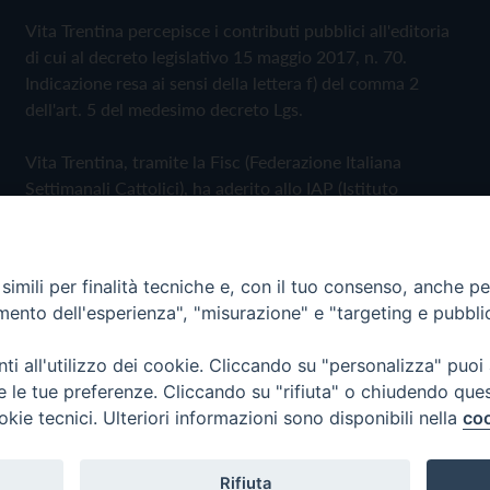
Vita Trentina percepisce i contributi pubblici all'editoria
di cui al decreto legislativo 15 maggio 2017, n. 70.
Indicazione resa ai sensi della lettera f) del comma 2
dell'art. 5 del medesimo decreto Lgs.
Vita Trentina, tramite la Fisc (Federazione Italiana
Settimanali Cattolici), ha aderito allo IAP (Istituto
dell'Autodisciplina Pubblicitaria) accettando il Codice di
Autodisciplina della Comunicazione Commerciale
imili per finalità tecniche e, con il tuo consenso, anche per 
Privacy Policy
Cookie Policy
amento dell'esperienza", "misurazione" e "targeting e pubbli
i all'utilizzo dei cookie. Cliccando su "personalizza" puoi
 Trentina Editrice
re le tue preferenze. Cliccando su "rifiuta" o chiudendo que
okie tecnici. Ulteriori informazioni sono disponibili nella
coo
Rifiuta