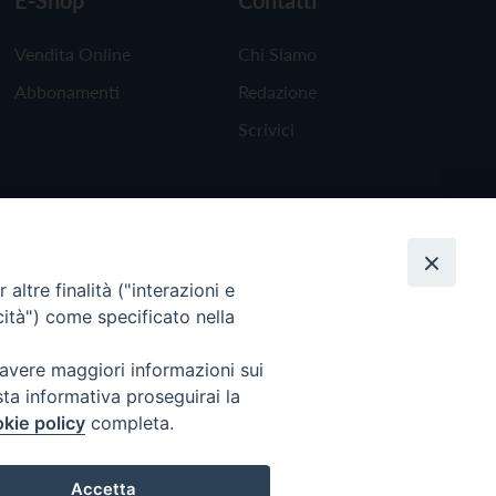
E-Shop
Contatti
Vendita Online
Chi Siamo
Abbonamenti
Redazione
Scrivici
altre finalità ("interazioni e
cità") come specificato nella
 avere maggiori informazioni sui
sta informativa proseguirai la
kie policy
completa.
Torna all'inizio
Accetta