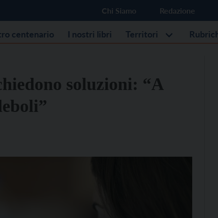
Chi Siamo
Redazione
stro centenario
I nostri libri
Territori
Rubric
 chiedono soluzioni: “A
deboli”