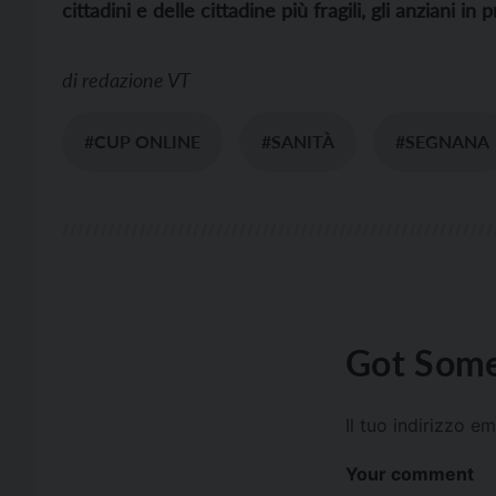
cittadini e delle cittadine più fragili, gli anziani in 
di
redazione VT
#CUP ONLINE
#SANITÀ
#SEGNANA
Got Some
Il tuo indirizzo e
Your comment