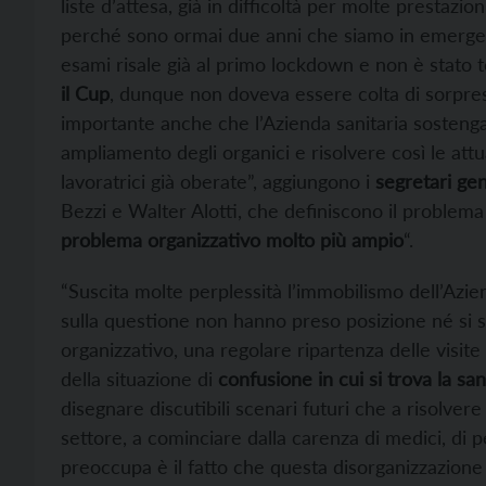
liste d’attesa, già in difficoltà per molte prestazi
perché sono ormai due anni che siamo in emergenz
esami risale già al primo lockdown e non è stato 
il Cup
, dunque non doveva essere colta di sorpresa
importante anche che l’Azienda sanitaria sostenga
ampliamento degli organici e risolvere così le attua
lavoratrici già oberate”, aggiungono i
segretari gene
Bezzi e Walter Alotti, che definiscono il problema
problema organizzativo molto più ampio
“.
“Suscita molte perplessità l’immobilismo dell’Azi
sulla questione non hanno preso posizione né si 
organizzativo, una regolare ripartenza delle visit
della situazione di
confusione in cui si trova la san
disegnare discutibili scenari futuri che a risolver
settore, a cominciare dalla carenza di medici, di p
preoccupa è il fatto che questa disorganizzazione 