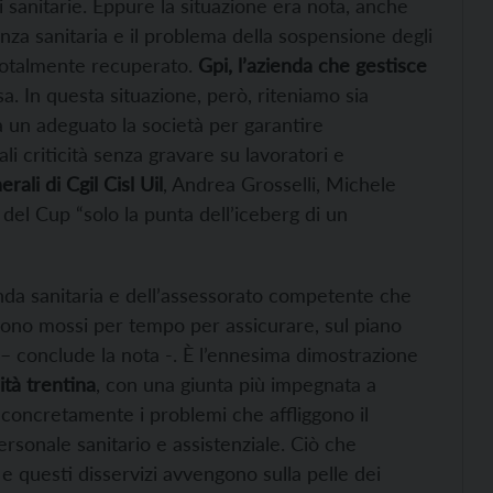
oni sanitarie. Eppure la situazione era nota, anche
a sanitaria e il problema della sospensione degli
totalmente recuperato.
Gpi, l’azienda che gestisce
. In questa situazione, però, riteniamo sia
 un adeguato la società per garantire
li criticità senza gravare su lavoratori e
rali di Cgil Cisl Uil
, Andrea Grosselli, Michele
 del Cup “solo la punta dell’iceberg di un
enda sanitaria e dell’assessorato competente che
sono mossi per tempo per assicurare, sul piano
e – conclude la nota -. È l’ennesima dimostrazione
ità trentina
, con una giunta più impegnata a
e concretamente i problemi che affliggono il
ersonale sanitario e assistenziale. Ciò che
e questi disservizi avvengono sulla pelle dei