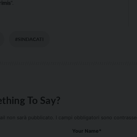
primis
“.
#SINDACATI
thing To Say?
mail non sarà pubblicato.
I campi obbligatori sono contrass
Your Name
*