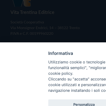
Vita Trentina Editrice
Società Cooperativa
Via Monsignor Endrici, 14 – 38122 Trento
P.IVA e C.F. 00199960220
Informativa
Utilizziamo cookie o tecnologie s
funzionalità semplici", "miglior
cookie policy.
Cliccando su "accetta" acconsent
Copyright © 2019 - Tutti i diritti riservati - Vita
cookie utilizzati e personalizza
navigazione installando i soli co
Privacy Policy
Personalizza