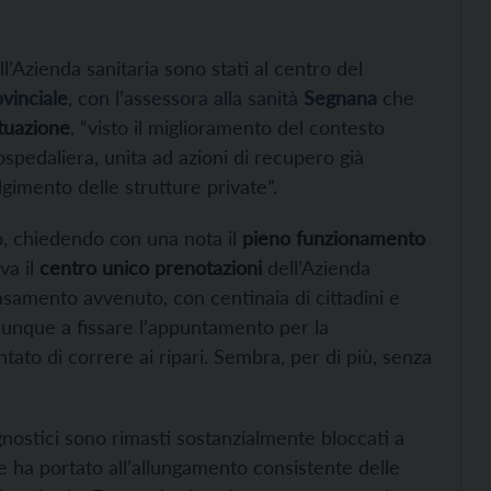
l’Azienda sanitaria sono stati al centro del
ovinciale
, con l’assessora alla sanità
Segnana
che
tuazione
, “visto il miglioramento del contesto
 ospedaliera, unita ad azioni di recupero già
gimento delle strutture private”.
, chiedendo con una nota il
pieno funzionamento
ova il
centro unico prenotazioni
dell’Azienda
tasamento avvenuto, con centinaia di cittadini e
dunque a fissare l’appuntamento per la
tato di correre ai ripari. Sembra, per di più, senza
gnostici sono rimasti sostanzialmente bloccati a
e ha portato all’allungamento consistente delle