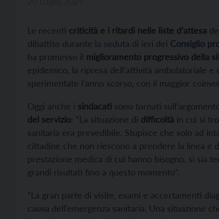
20 Luglio 2021
Le recenti
criticità e i ritardi nelle liste d’attesa
del
dibattito durante
la seduta di ieri del
Consiglio pr
ha promesso il
miglioramento progressivo della si
epidemico, la ripresa dell’attività ambulatoriale e
sperimentate l’anno scorso, con il maggior coinvol
Oggi anche i
sindacati
sono tornati sull’argomento
del servizio
: “La situazione di
difficoltà
in cui si tr
sanitaria era prevedibile. Stupisce che solo ad in
cittadine che non riescono a prendere la linea e 
prestazione medica di cui hanno bisogno, si sia ten
grandi risultati fino a questo momento”.
“La gran parte di visite, esami e accertamenti dia
causa dell’emergenza sanitaria. Una situazione ch