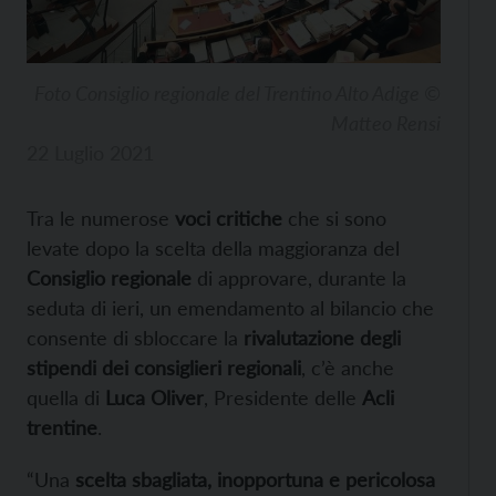
Foto Consiglio regionale del Trentino Alto Adige ©
Matteo Rensi
22 Luglio 2021
Tra le numerose
voci critiche
che si sono
levate dopo la scelta della maggioranza del
Consiglio regionale
di approvare, durante la
seduta di ieri, un emendamento al bilancio che
consente di sbloccare la
rivalutazione degli
stipendi dei consiglieri regionali
, c’è anche
quella di
Luca Oliver
, Presidente delle
Acli
trentine
.
“Una
scelta sbagliata, inopportuna e pericolosa