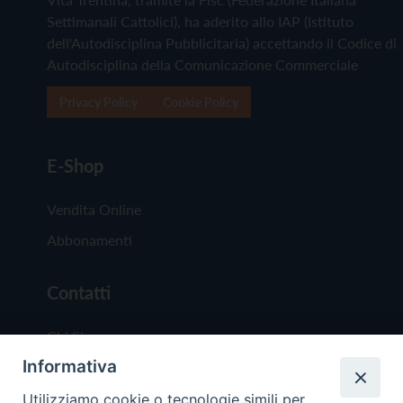
Settimanali Cattolici), ha aderito allo IAP (Istituto
dell'Autodisciplina Pubblicitaria) accettando il Codice di
Autodisciplina della Comunicazione Commerciale
Privacy Policy
Cookie Policy
E-Shop
Vendita Online
Abbonamenti
Contatti
Chi Siamo
Informativa
Redazione
Scrivici
Utilizziamo cookie o tecnologie simili per