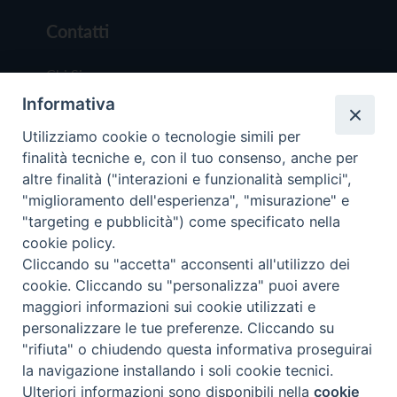
Contatti
Chi Siamo
Informativa
Redazione
Scrivici
Utilizziamo cookie o tecnologie simili per
finalità tecniche e, con il tuo consenso, anche per
altre finalità ("interazioni e funzionalità semplici",
"miglioramento dell'esperienza", "misurazione" e
"targeting e pubblicità") come specificato nella
cookie policy.
Copyright © 2019 - Tutti i diritti riservati - Vit
Cliccando su "accetta" acconsenti all'utilizzo dei
Trentina Editrice
cookie. Cliccando su "personalizza" puoi avere
maggiori informazioni sui cookie utilizzati e
Privacy Policy
personalizzare le tue preferenze. Cliccando su
Torna all'inizi
"rifiuta" o chiudendo questa informativa proseguirai
la navigazione installando i soli cookie tecnici.
Ulteriori informazioni sono disponibili nella
cookie
Preferenze Cookie