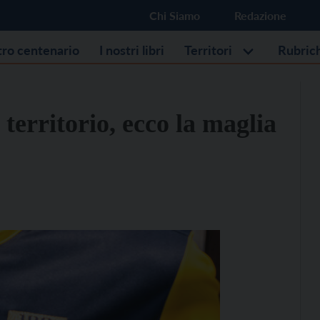
Chi Siamo
Redazione
stro centenario
I nostri libri
Territori
Rubric
territorio, ecco la maglia