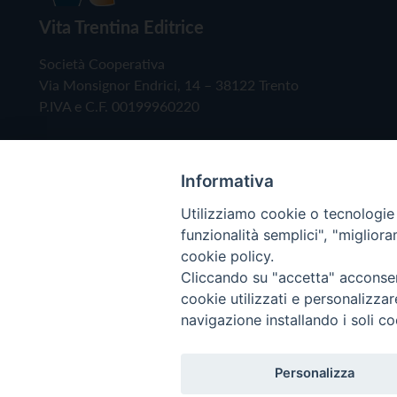
Vita Trentina Editrice
Società Cooperativa
Via Monsignor Endrici, 14 – 38122 Trento
P.IVA e C.F. 00199960220
Informativa
Utilizziamo cookie o tecnologie s
funzionalità semplici", "miglior
cookie policy.
Cliccando su "accetta" acconsent
Copyright © 2019 - Tutti i diritti riservati - Vita
cookie utilizzati e personalizza
navigazione installando i soli co
Privacy Policy
Personalizza