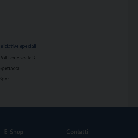
Iniziative speciali
Politica e società
Spettacoli
Sport
E-Shop
Contatti