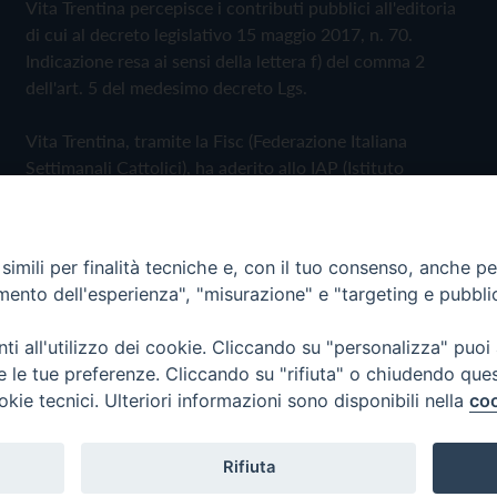
Vita Trentina percepisce i contributi pubblici all'editoria
di cui al decreto legislativo 15 maggio 2017, n. 70.
Indicazione resa ai sensi della lettera f) del comma 2
dell'art. 5 del medesimo decreto Lgs.
Vita Trentina, tramite la Fisc (Federazione Italiana
Settimanali Cattolici), ha aderito allo IAP (Istituto
dell'Autodisciplina Pubblicitaria) accettando il Codice di
Autodisciplina della Comunicazione Commerciale
imili per finalità tecniche e, con il tuo consenso, anche per 
Privacy Policy
Cookie Policy
amento dell'esperienza", "misurazione" e "targeting e pubbli
i all'utilizzo dei cookie. Cliccando su "personalizza" puoi
 Trentina Editrice
re le tue preferenze. Cliccando su "rifiuta" o chiudendo que
okie tecnici. Ulteriori informazioni sono disponibili nella
coo
Rifiuta