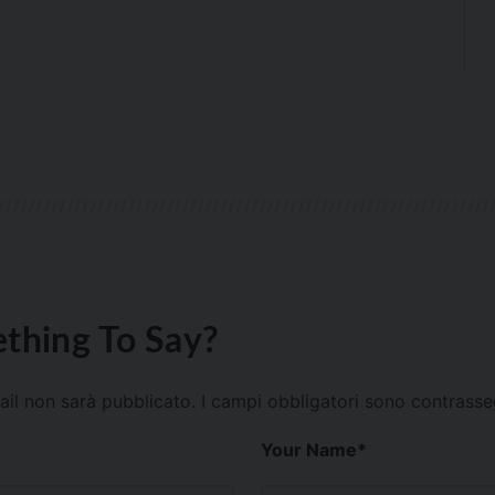
thing To Say?
mail non sarà pubblicato.
I campi obbligatori sono contrass
Your Name
*