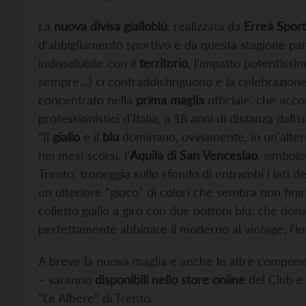
La
nuova divisa gialloblù
, realizzata da
Erreà Sport
d’abbigliamento sportivo e da questa stagione par
indissolubile con il
territorio
, l’impatto potentissi
sempre…) ci contraddistinguono e la celebrazion
concentrato nella
prima maglia
ufficiale, che acc
professionistici d’Italia, a 18 anni di distanza dall
“Il
giallo
e il
blu
dominano, ovviamente, in un’altern
nei mesi scorsi, l’
Aquila di San Venceslao
, simbol
Trento, troneggia sullo sfondo di entrambi i lati 
un ulteriore “gioco” di colori che sembra non finire
colletto giallo a giro con due bottoni blu, che do
perfettamente abbinare il moderno al vintage, l’inn
A breve la nuova maglia e anche le altre componen
– saranno
disponibili nello store online
del Club e
“Le Albere” di Trento.