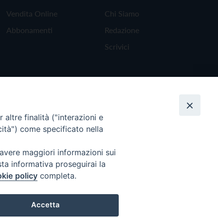
Vendita Online
Chi Siamo
Abbonamenti
Redazione
Scrivici
altre finalità ("interazioni e
cità") come specificato nella
 avere maggiori informazioni sui
sta informativa proseguirai la
kie policy
completa.
Torna all'inizio
Accetta