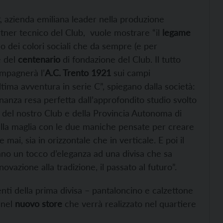
, azienda emiliana leader nella produzione
tner tecnico del Club, vuole mostrare “il
legame
mo dei colori sociali che da sempre (e per
e del
centenario
di fondazione del Club. Il tutto
ompagnerà l’
A.C. Trento 1921
sui campi
’ultima avventura in serie C”, spiegano dalla società:
anza resa perfetta dall’approfondito studio svolto
o del nostro Club e della Provincia Autonoma di
della maglia con le due maniche pensate per creare
 mai, sia in orizzontale che in verticale. E poi il
nano un tocco d’eleganza ad una divisa che sa
ovazione alla tradizione, il passato al futuro”.
ti della prima divisa – pantaloncino e calzettone
 nel
nuovo store
che verrà realizzato nel quartiere