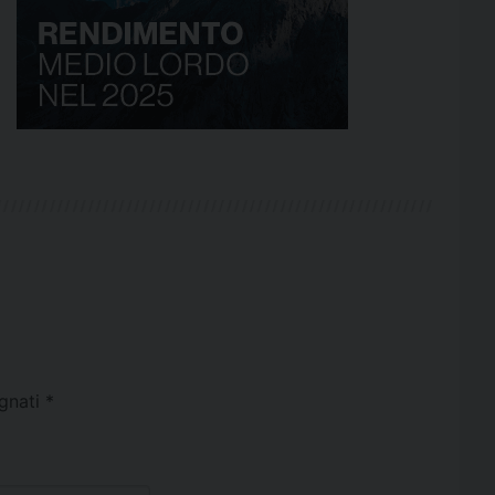
egnati
*