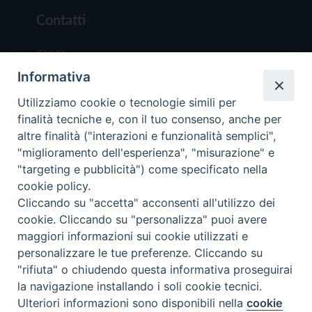
Contatti
Chi Siamo
Informativa
Redazione
Scrivici
Utilizziamo cookie o tecnologie simili per
finalità tecniche e, con il tuo consenso, anche per
altre finalità ("interazioni e funzionalità semplici",
"miglioramento dell'esperienza", "misurazione" e
"targeting e pubblicità") come specificato nella
cookie policy.
Copyright © 2019 - Tutti i diritti riservati - Vit
Cliccando su "accetta" acconsenti all'utilizzo dei
Trentina Editrice
cookie. Cliccando su "personalizza" puoi avere
maggiori informazioni sui cookie utilizzati e
Privacy Policy
personalizzare le tue preferenze. Cliccando su
Torna all'inizi
"rifiuta" o chiudendo questa informativa proseguirai
la navigazione installando i soli cookie tecnici.
Ulteriori informazioni sono disponibili nella
cookie
Preferenze Cookie