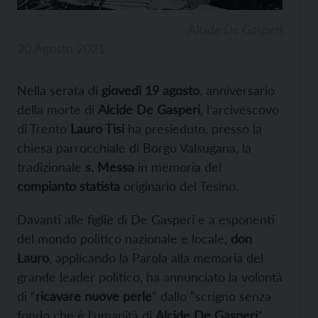
Alcide De Gasperi
20 Agosto 2021
Nella serata di
giovedì 19 agosto
, anniversario
della morte di
Alcide De Gasperi
, l’arcivescovo
di Trento
Lauro Tisi
ha presieduto, presso la
chiesa parrocchiale di Borgo Valsugana, la
tradizionale
s. Messa
in memoria del
compianto statista
originario del Tesino.
Davanti alle figlie di De Gasperi e a esponenti
del mondo politico nazionale e locale,
don
Lauro
, applicando la Parola alla memoria del
grande leader politico, ha annunciato la volontà
di “
ricavare nuove perle
” dallo “scrigno senza
fondo che è l’umanità di
Alcide De Gasperi
”.