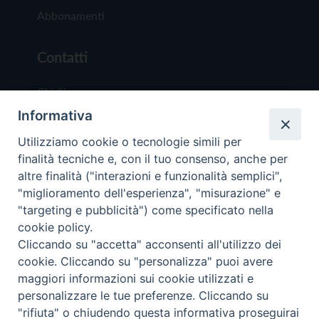
Abbonamenti
Contatti
Chi Siamo
Informativa
Redazione
Scrivici
Utilizziamo cookie o tecnologie simili per
finalità tecniche e, con il tuo consenso, anche per
altre finalità ("interazioni e funzionalità semplici",
"miglioramento dell'esperienza", "misurazione" e
"targeting e pubblicità") come specificato nella
cookie policy.
Copyright © 2019 - Tutti i diritti riservati - Vit
Cliccando su "accetta" acconsenti all'utilizzo dei
Trentina Editrice
cookie. Cliccando su "personalizza" puoi avere
maggiori informazioni sui cookie utilizzati e
Privacy Policy
personalizzare le tue preferenze. Cliccando su
Torna all'inizi
"rifiuta" o chiudendo questa informativa proseguirai