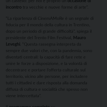
un castello: per noi è proprio un’
occasione di
incontro
tra vecchie e nuove forme di arte”.
“La ripartenza di CinemAMoRe è un segnale di
fiducia per il mondo della cultura in Trentino,
dopo un periodo di grande difficoltà”, spiega il
presidente del Trento Film Festival,
Mauro
Leveghi
. “Questa rassegna interpreta da
sempre due valori che, con la pandemia, sono
diventati centrali: la capacità di fare rete e
unire le forze a disposizione, e la volontà di
decentrare e portare l’offerta culturale sul
territorio, vicino alle persone, per includere
tutti i cittadini e dare risposta alla domanda
diffusa di cultura e socialità che spesso non
viene intercettata”.
Il
programma completo
su